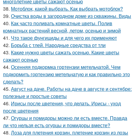
многолетние цветы сажают осенью
38.
Мотоблок, какой выбрать. Как выбрать мотоблок?
39.
Очистка воды в загородном доме из скважины. Виды
40.
Как часто поливать комнатные цветы. Полив
комнатных растений весной, летом, осенью и зимой
41.
Что такое фунгициды и для чего их применяют
42.
Борьба с тлей. Народные средства от тли
43.
Какие нужно цветы сажать осенью. Какие цветы
сажают осенью
44.
Осенняя подкормка гортензии метельчатой. Чем
подкормить гортензию метельчатую и как правильно это
сделать?
45.
Август на даче. Работы на даче в августе и сентябре:
полезные и простые советы
46.
Ирисы после цветения, что делать. Ирисы - уход
после цветения
47.
Огурцы и помидоры можно ли есть вместе. Правда
ли что нельзя есть огурцы и помидоры вместе?
48.
Лоза для плетения корзин. плетение корзин из лозы