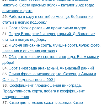
мякотью. Сорта красных яблок – каталог 2022 года:
описание и фото
29.
Работы в саду в сентябре месяце. Добавление
статьи в новую подборку
30.
Сорт яблок с розовыми прожилками внутри
31.
Перец Болгарский и перец горький. Добавление
статьи в новую подборку
32.
Яблоня описание сорта. Лучшие сорта яблок: фото,
названия и описания (каталог)
33.
Обзор технических сортов винограда. Всем мира и
добра!
34.
Сорт винограда ананасный. Ананасный ранний
35.
Слива фрося описание сорта. Саженцы Алычи и
Сливы Предзаказ весна 2021
36.
Коэффициент плодоношения винограда.
Продуктивность сорта, побега и коэффициент
плодоношения
37.
Какие цветы можно сажать осенью. Какие