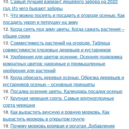
10.
Самый лучший вариант дешевого забора на 2022
год. Из чего бывают заборы
11.
Что можно посеять и посадить в огороде осенью. Как
посадить укроп и петрушку на зиму
12.
Когда сеять под зиму цветы. Когда сажать растения –
общие сроки
13.
Совместимость растений на огороде. Таблица
совместимости плодовых деревьев и кустарников
14.
Удобрения для цветов осенние. Осенняя подкормка
комнатных цветов: народные и промышленные
удобрения для растений
15.
Когда обрезать деревья осенью. Обрезка деревьев и
кустарников осенью – основные принципы
16.
Посадка осенние цветы. Календарь посадок осенью
17.
Крупная черешня сорта. Самые крупноплодные
сорта черешни
18.
Как вырастить вкусную и ровную морковь. Как
вырастить морковь в открытом грунте
19.
Почему морковь корявая и рогатая. Добавление