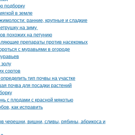
ую подборку
мягкой в земле
жимолости: ранние, крупные и сладкие
петрушку на зиму
ков похожих на петунию
равляющие препараты против насекомых
ороться с муравьями в огороде
муравьев
 золу
их сортов
к определить тип почвы на участке
чшая почва для посадки растений
борку
онь с плодами с красной мякотью
бов, как исправить
ов черешни, вишни, сливы, рябины, абрикоса и