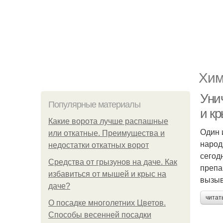
Хим
Уни
Популярные материалы
и к
Какие ворота лучше распашные
Один 
или откатные. Преимущества и
народ
недостатки откатных ворот
сегод
Средства от грызунов на даче. Как
препа
избавиться от мышей и крыс на
вызыв
даче?
читат
О посадке многолетних Цветов.
Способы весенней посадки