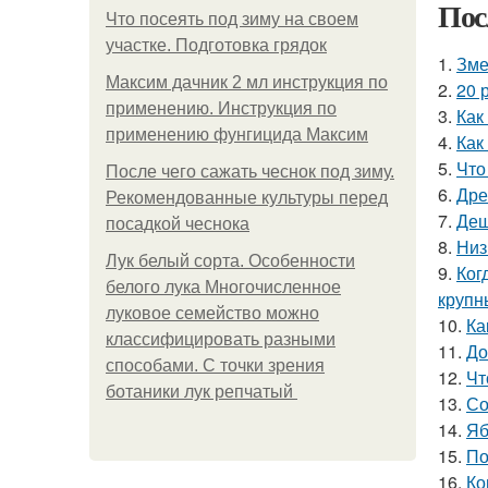
Пос
Что посеять под зиму на своем
участке. Подготовка грядок
1.
Зме
Максим дачник 2 мл инструкция по
2.
20 
применению. Инструкция по
3.
Как
применению фунгицида Максим
4.
Как
5.
Что
После чего сажать чеснок под зиму.
6.
Дре
Рекомендованные культуры перед
7.
Деш
посадкой чеснока
8.
Низ
Лук белый сорта. Особенности
9.
Ког
белого лука Многочисленное
круп
луковое семейство можно
10.
Ка
классифицировать разными
11.
До
способами. С точки зрения
12.
Чт
ботаники лук репчатый
13.
Со
14.
Яб
15.
По
16.
Ко