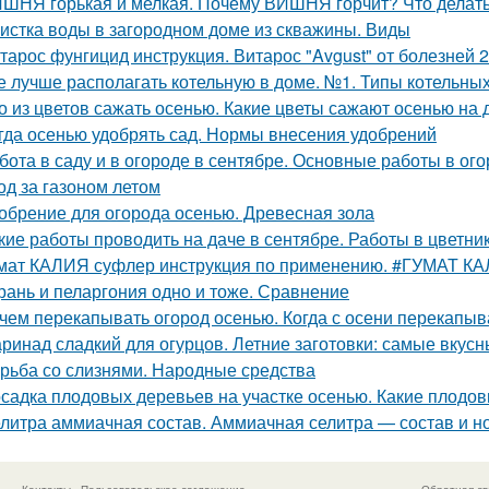
ШНЯ горькая и мелкая. Почему ВИШНЯ горчит? Что делат
истка воды в загородном доме из скважины. Виды
тарос фунгицид инструкция. Витарос "Avgust" от болезней 
е лучше располагать котельную в доме. №1. Типы котельн
о из цветов сажать осенью. Какие цветы сажают осенью на 
гда осенью удобрять сад. Нормы внесения удобрений
бота в саду и в огороде в сентябре. Основные работы в ог
од за газоном летом
обрение для огорода осенью. Древесная зола
кие работы проводить на даче в сентябре. Работы в цветни
мат КАЛИЯ суфлер инструкция по применению. #ГУМАТ К
рань и пеларгония одно и тоже. Сравнение
чем перекапывать огород осенью. Когда с осени перекапы
ринад сладкий для огурцов. Летние заготовки: самые вкусн
рьба со слизнями. Народные средства
садка плодовых деревьев на участке осенью. Какие плодов
литра аммиачная состав. Аммиачная селитра — состав и 
Контакты
Пользовательское соглашение
Обратная св