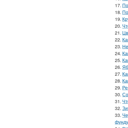
17.
По
18.
По
19.
Кр
20.
Чт
21.
Цв
22.
Ка
23.
Не
24.
Ка
25.
Ка
26.
Яб
27.
Ка
28.
Ка
29.
Ре
30.
Со
31.
Чт
32.
Зи
33.
Че
фунду