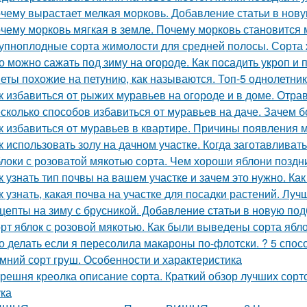
чему вырастает мелкая морковь. Добавление статьи в нов
чему морковь мягкая в земле. Почему морковь становится 
упноплодные сорта жимолости для средней полосы. Сорта 
о можно сажать под зиму на огороде. Как посадить укроп и 
еты похожие на петунию, как называются. Топ-5 однолетни
к избавиться от рыжих муравьев на огороде и в доме. От
сколько способов избавиться от муравьев на даче. Зачем б
к избавиться от муравьев в квартире. Причины появления 
к использовать золу на дачном участке. Когда заготавливать
локи с розоватой мякотью сорта. Чем хороши яблони поздн
к узнать тип почвы на вашем участке и зачем это нужно. Ка
к узнать, какая почва на участке для посадки растений. Лу
цепты на зиму с брусникой. Добавление статьи в новую под
рт яблок с розовой мякотью. Как были выведены сорта ябл
о делать если я пересолила макароны по-флотски. ? 5 спосо
мний сорт груш. Особенности и характеристика
решня креолка описание сорта. Краткий обзор лучших сорт
ка