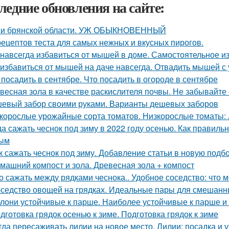
ледние обновления на сайте:
и брянской области. УЖ ОБЫКНОВЕННЫЙ
рецептов теста для самых нежных и вкусных пирогов.
 навсегда избавиться от мышей в доме. Самостоятельное 
 избавиться от мышей на даче навсегда. Отвадить мышей с 
 посадить в сентябре. Что посадить в огороде в сентябре
весная зола в качестве раскислителя почвы. Не забывайте
евый забор своими руками. Варианты дешевых заборов
корослые урожайные сорта томатов. Низкорослые томаты: л
да сажать чеснок под зиму в 2022 году осенью. Как правиль
ным
к сажать чеснок под зиму. Добавление статьи в новую подб
машний компост и зола. Древесная зола + компост
о сажать между рядками чеснока.. Удобное соседство: что 
седство овощей на грядках. Идеальные пары для смешанных
лони устойчивые к парше. Наиболее устойчивые к парше и
дготовка грядок осенью к зиме. Подготовка грядок к зиме
гда пересаживать лилии на новое место. Лилии: посадка и 