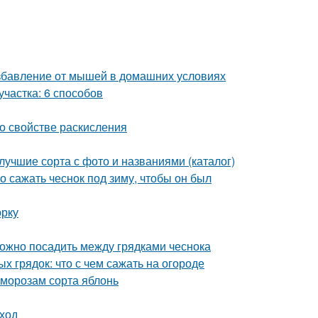
избавление от мышей в домашних условиях
участка: 6 способов
 о свойстве раскисления
учшие сорта с фото и названиями (каталог)
но сажать чеснок под зиму, чтобы он был
орку
можно посадить между грядками чеснока
 грядок: что с чем сажать на огороде
 морозам сорта яблонь
уход