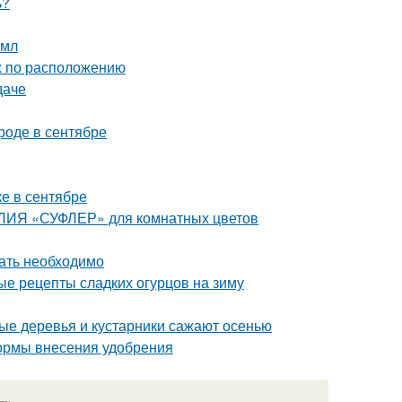
ь?
2мл
ых по расположению
даче
ороде в сентябре
ке в сентябре
АЛИЯ «СУФЛЕР» для комнатных цветов
вать необходимо
ые рецепты сладких огурцов на зиму
ые деревья и кустарники сажают осенью
нормы внесения удобрения
язь