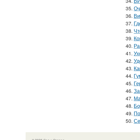
34.
ВИ
35.
Оч
36.
Ви
37.
Гд
38.
Чт
39.
Ко
40.
Ра
41.
Ух
42.
Уд
43.
Ка
44.
Гу
45.
Ге
46.
За
47.
Ма
48.
Бо
49.
По
50.
Се
© 2026 Сад и Огород