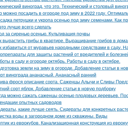
хнический виноград, что это. Технический и столовый виног
о можно посадить в огороде под зиму в 2022 году. Оптимал
садка петрушки и укропа осенью под зиму семенами. Как пр
 это лучше всего сделать
од за сиренью осенью. Культивация почвы
к вырастить грибы в квартире. Выращивание грибов в дом
к избавиться от муравьев народными средствами в саду. 
опрепараты для защиты растений от вредителей и болезней
боты в саду и огороде октябрь. Работы в саду в октябре.
дготовка земли на зиму в огороде. Добавление статьи в но
рт винограда ананасный. Ананасный ранний
ива фрося описание сорта. Саженцы Алычи и Сливы Предз
тний сорт яблок. Добавление статьи в новую подборку
гда можно сажать саженцы осенью плодовых деревьев. Пос
ендации опытных садоводов
дераты, какие лучше сеять. Сидераты для конкретных раст
истка воды в загородном доме из скважины. Виды
птик из еврокубов. Канализационная конструкция из еврок