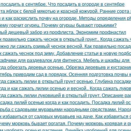
 посадить в сентябре. Что посадить в огороде в сентябре
та яблок с белой мякотью и красной кожурой. Ранние сорта
 и как раскислить почву на огороде. Методы определения р
ему горчит огурец. Почему огурцы бывают горькими?
ый дешевый забор из профлиста. Экономим профнастил
к правильно сажать чеснок в открытый грунт.. Когда сажать
жно ли сажать озимый чеснок весной. Как правильно посад
к сажать чеснок под зиму. Добавление статьи в новую подб
афчики для раздевалок для фитнеса. Мебель и шкафы для
гда обрезать деревья осенью. Обрезка деревьев и кустарн
тябрь приводим сад в порядок. Осенняя подготовка почвы 
гда сажать лилии в открытый грунт осенью. Глубина посадк
гда и как сажать лилии осенью и весной.. Когда сажать лук
гда сажать лилии луковицей в открытый грунт. Описание ра
садка лилий осенью когда и как посадить. Посадка лилий о
рьба с садовыми муравьями народными средствами. Наро
к избавиться от садовых муравьев на даче. Как избавиться 
чему морковь бывает рогатая. Почему морковь корявая и 
м удобрять осенью растения. Линейка удобрений для осенн