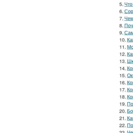
5.
Что
6.
Сор
7.
Чем
8.
Поч
9.
Сам
10.
Ка
11.
Мо
12.
Ка
13.
Шк
14.
Ко
15.
Ок
16.
Ко
17.
Ко
18.
Ко
19.
По
20.
Бо
21.
Ка
22.
По
23.
Че