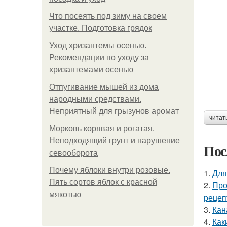
Что посеять под зиму на своем
участке. Подготовка грядок
Уход хризантемы осенью.
Рекомендации по уходу за
хризантемами осенью
Отпугивание мышей из дома
народными средствами.
Неприятный для грызунов аромат
читат
Морковь корявая и рогатая.
Неподходящий грунт и нарушение
Пос
севооборота
Почему яблоки внутри розовые.
1.
Для
Пять сортов яблок с красной
2.
Про
мякотью
рецеп
3.
Кан
4.
Как