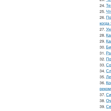
24.
Те
25.
Чт
26.
По
когда
27.
Ух
28.
Ка
29.
Ка
30.
Би
31.
Ра
32.
По
33.
Со
34.
Сл
35.
Ле
36.
Ко
реком
37.
Си
38.
Оч
39.
Се