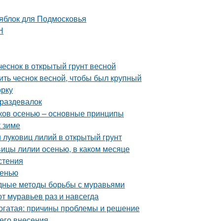
 яблок для Подмосковья
Н
 чеснок в открытый грунт весной
ить чеснок весной, чтобы был крупный
орку
 раздевалок
иков осенью – основные принципы
к зиме
и луковиц лилий в открытый грунт
овицы лилии осенью, в каком месяце
стения
сенью
дные методы борьбы с муравьями
от муравьев раз и навсегда
рогатая: причины проблемы и решение
его внесения