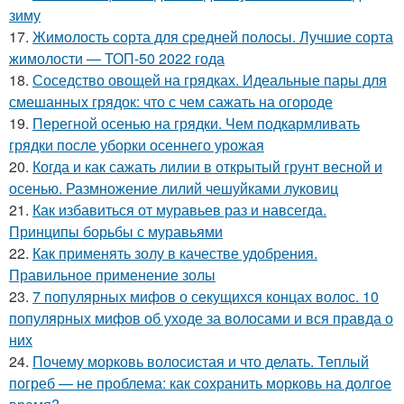
зиму
17.
Жимолость сорта для средней полосы. Лучшие сорта
жимолости — ТОП-50 2022 года
18.
Соседство овощей на грядках. Идеальные пары для
смешанных грядок: что с чем сажать на огороде
19.
Перегной осенью на грядки. Чем подкармливать
грядки после уборки осеннего урожая
20.
Когда и как сажать лилии в открытый грунт весной и
осенью. Размножение лилий чешуйками луковиц
21.
Как избавиться от муравьев раз и навсегда.
Принципы борьбы с муравьями
22.
Как применять золу в качестве удобрения.
Правильное применение золы
23.
7 популярных мифов о секущихся концах волос. 10
популярных мифов об уходе за волосами и вся правда о
них
24.
Почему морковь волосистая и что делать. Теплый
погреб — не проблема: как сохранить морковь на долгое