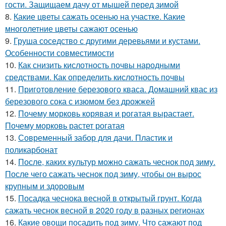
гости. Защищаем дачу от мышей перед зимой
8.
Какие цветы сажать осенью на участке. Какие
многолетние цветы сажают осенью
9.
Груша соседство с другими деревьями и кустами.
Особенности совместимости
10.
Как снизить кислотность почвы народными
средствами. Как определить кислотность почвы
11.
Приготовление березового кваса. Домашний квас из
березового сока с изюмом без дрожжей
12.
Почему морковь корявая и рогатая вырастает.
Почему морковь растет рогатая
13.
Современный забор для дачи. Пластик и
поликарбонат
14.
После, каких культур можно сажать чеснок под зиму.
После чего сажать чеснок под зиму, чтобы он вырос
крупным и здоровым
15.
Посадка чеснока весной в открытый грунт. Когда
сажать чеснок весной в 2020 году в разных регионах
16.
Какие овощи посадить под зиму. Что сажают под