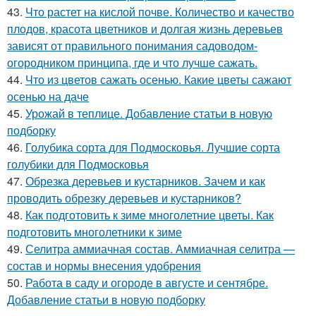
43.
Что растет на кислой почве. Количество и качество
плодов, красота цветников и долгая жизнь деревьев
зависят от правильного понимания садоводом-
огородником принципа, где и что лучше сажать.
44.
Что из цветов сажать осенью. Какие цветы сажают
осенью на даче
45.
Урожай в теплице. Добавление статьи в новую
подборку
46.
Голубика сорта для Подмосковья. Лучшие сорта
голубики для Подмосковья
47.
Обрезка деревьев и кустарников. Зачем и как
проводить обрезку деревьев и кустарников?
48.
Как подготовить к зиме многолетние цветы. Как
подготовить многолетники к зиме
49.
Селитра аммиачная состав. Аммиачная селитра —
состав и нормы внесения удобрения
50.
Работа в саду и огороде в августе и сентябре.
Добавление статьи в новую подборку