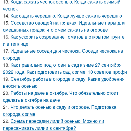
13.
Когда сажать чеснок осенью. Когда сажать озимый
чеснок
14.
Как садить черешню. Когда лучше сажать черешню
15.
Соседство овощей на грядках. Идеальные пары для
смешанных грядок: что с чем сажать на огороде
16.
Как ускорить созревание томатов в открытом грунте
и в теплице
17.
Идеальные соседи для чеснока. Соседи чеснока на
огороде
18.
Как правильно подготовить сад к зиме 27 сентября
2022 года. Как подготовить сад к зиме: 10 советов профи
19.
Сентябрь работа в огороде и саду. Какие удобрения
вносить осенью
20.
Работы на даче в октябре. Что обязательно стоит
сделать в октябре на даче
21.
Что делать осенью в саду и огороде. Подготовка
огорода к зиме
22.
Схема пересадки лилий осенью. Можно ли
пересаживать лилии в сентябре?