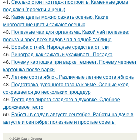
41.
Сколько стоит коттедж построить. Каменные дома
под ключ (проекты и цены)
42.
Какие цветы можно сажать осенью. Какие
многолетние цветы сажают осенью
43.
Полезные чаи для организма. Какой чай полезнее:
польза и вред всех видов чая в одной таблице
44.
Борьба с тлей. Народные средства от тли
45.
Виноград, как сажать и ухаживать. Посадка
46.
Почему картошка при варке темнеет. Почему чернеет
картошка после варки
47.
Летние сорта яблок. Различные летние сорта яблонь
48.
Подготовка рулонного газона к зиме. Осенью уход
сокращается до нескольких процедур
49.
Тесто для пирога сладкого в духовке. Сдобное
дрожжевое тесто
50.
Работы в саду в августе сентябре. Работы на даче в
августе и сентябре: полезные и простые советы
© 2026 Сад и Огород