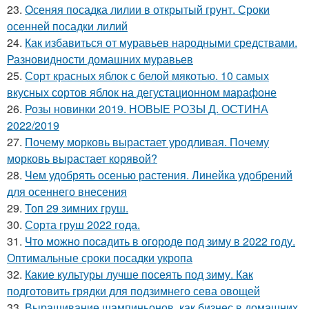
23.
Осеняя посадка лилии в открытый грунт. Сроки
осенней посадки лилий
24.
Как избавиться от муравьев народными средствами.
Разновидности домашних муравьев
25.
Сорт красных яблок с белой мякотью. 10 самых
вкусных сортов яблок на дегустационном марафоне
26.
Розы новинки 2019. НОВЫЕ РОЗЫ Д. ОСТИНА
2022/2019
27.
Почему морковь вырастает уродливая. Почему
морковь вырастает корявой?
28.
Чем удобрять осенью растения. Линейка удобрений
для осеннего внесения
29.
Топ 29 зимних груш.
30.
Сорта груш 2022 года.
31.
Что можно посадить в огороде под зиму в 2022 году.
Оптимальные сроки посадки укропа
32.
Какие культуры лучше посеять под зиму. Как
подготовить грядки для подзимнего сева овощей
33.
Выращивание шампиньонов, как бизнес в домашних