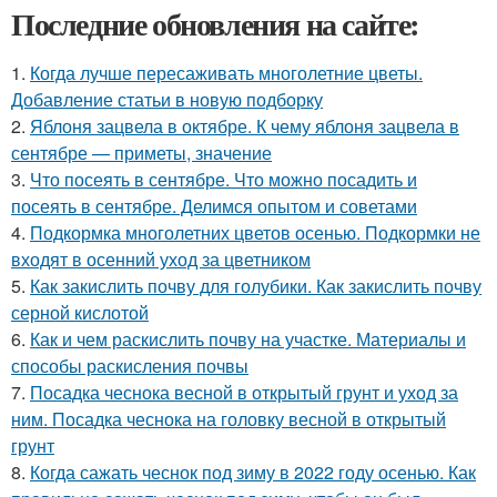
Последние обновления на сайте:
1.
Когда лучше пересаживать многолетние цветы.
Добавление статьи в новую подборку
2.
Яблоня зацвела в октябре. К чему яблоня зацвела в
сентябре — приметы, значение
3.
Что посеять в сентябре. Что можно посадить и
посеять в сентябре. Делимся опытом и советами
4.
Подкормка многолетних цветов осенью. Подкормки не
входят в осенний уход за цветником
5.
Как закислить почву для голубики. Как закислить почву
серной кислотой
6.
Как и чем раскислить почву на участке. Материалы и
способы раскисления почвы
7.
Посадка чеснока весной в открытый грунт и уход за
ним. Посадка чеснока на головку весной в открытый
грунт
8.
Когда сажать чеснок под зиму в 2022 году осенью. Как