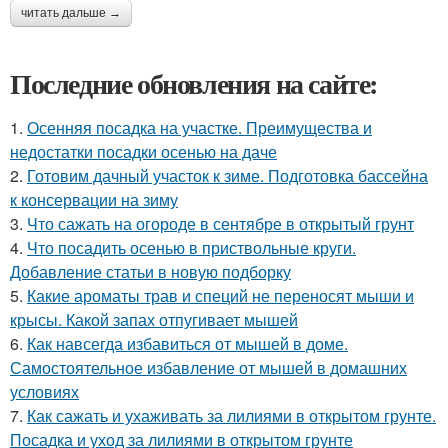
читать дальше →
Последние обновления на сайте:
1.
Осенняя посадка на участке. Преимущества и
недостатки посадки осенью на даче
2.
Готовим дачный участок к зиме. Подготовка бассейна
к консервации на зиму
3.
Что сажать на огороде в сентябре в открытый грунт
4.
Что посадить осенью в приствольные круги.
Добавление статьи в новую подборку
5.
Какие ароматы трав и специй не переносят мыши и
крысы. Какой запах отпугивает мышей
6.
Как навсегда избавиться от мышей в доме.
Самостоятельное избавление от мышей в домашних
условиях
7.
Как сажать и ухаживать за лилиями в открытом грунте.
Посадка и уход за лилиями в открытом грунте