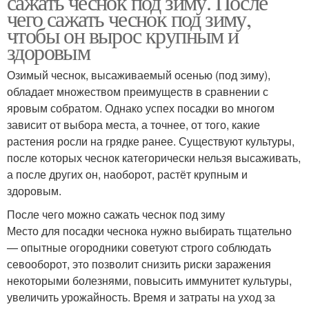
сажать чеснок под зиму. После
чего сажать чеснок под зиму,
чтобы он вырос крупным и
здоровым
Лука для длительного
Лука для подмосковья
хранения
Озимый чеснок, высаживаемый осенью (под зиму),
обладает множеством преимуществ в сравнении с
яровым собратом. Однако успех посадки во многом
зависит от выбора места, а точнее, от того, какие
Лука для зимнего
растения росли на грядке ранее. Существуют культуры,
хранения
после которых чеснок категорически нельзя высаживать,
а после других он, наоборот, растёт крупным и
здоровым.
После чего можно сажать чеснок под зиму
Место для посадки чеснока нужно выбирать тщательно
— опытные огородники советуют строго соблюдать
севооборот, это позволит снизить риски заражения
некоторыми болезнями, повысить иммунитет культуры,
увеличить урожайность. Время и затраты на уход за