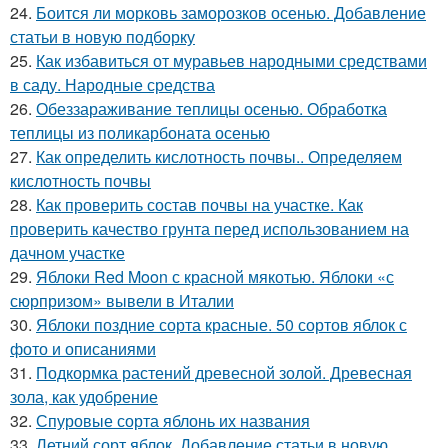
24.
Боится ли морковь заморозков осенью. Добавление
статьи в новую подборку
25.
Как избавиться от муравьев народными средствами
в саду. Народные средства
26.
Обеззараживание теплицы осенью. Обработка
теплицы из поликарбоната осенью
27.
Как определить кислотность почвы.. Определяем
кислотность почвы
28.
Как проверить состав почвы на участке. Как
проверить качество грунта перед использованием на
дачном участке
29.
Яблоки Red Moon с красной мякотью. Яблоки «с
сюрпризом» вывели в Италии
30.
Яблоки поздние сорта красные. 50 сортов яблок с
фото и описаниями
31.
Подкормка растений древесной золой. Древесная
зола, как удобрение
32.
Спуровые сорта яблонь их названия
33.
Летний сорт яблок. Добавление статьи в новую