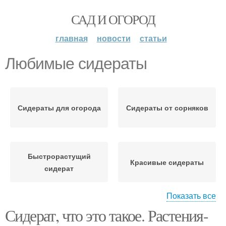
САД И ОГОРОД
главная
новости
статьи
Любимые сидераты
Сидераты для огорода
Сидераты от сорняков
Быстрорастущий
Красивые сидераты
сидерат
Показать все
Сидерат, что это такое. Растения-
Сидераты на разные
Гидрофильные
типы
сидераты