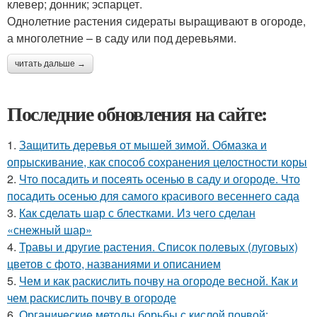
клевер; донник; эспарцет.
Однолетние растения сидераты выращивают в огороде,
а многолетние – в саду или под деревьями.
читать дальше →
Последние обновления на сайте:
1.
Защитить деревья от мышей зимой. Обмазка и
опрыскивание, как способ сохранения целостности коры
2.
Что посадить и посеять осенью в саду и огороде. Что
посадить осенью для самого красивого весеннего сада
3.
Как сделать шар с блестками. Из чего сделан
«снежный шар»
4.
Травы и другие растения. Список полевых (луговых)
цветов с фото, названиями и описанием
5.
Чем и как раскислить почву на огороде весной. Как и
чем раскислить почву в огороде
6.
Органические методы борьбы с кислой почвой: