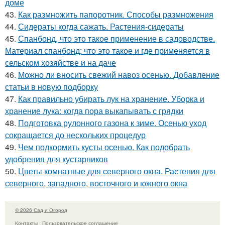
доме
43.
Как размножить папоротник. Способы размножения
44.
Сидераты когда сажать. Растения-сидераты
45.
Спанбонд, что это такое применение в садоводстве.
Материал спанбонд: что это такое и где применяется в
сельском хозяйстве и на даче
46.
Можно ли вносить свежий навоз осенью. Добавление
статьи в новую подборку
47.
Как правильно убирать лук на хранение. Уборка и
хранение лука: когда пора выкапывать с грядки
48.
Подготовка рулонного газона к зиме. Осенью уход
сокращается до нескольких процедур
49.
Чем подкормить кусты осенью. Как подобрать
удобрения для кустарников
50.
Цветы комнатные для северного окна. Растения для
северного, западного, восточного и южного окна
© 2026 Сад и Огород
Контакты
Пользовательское соглашение