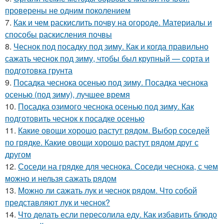
проверены не одним поколением
7.
Как и чем раскислить почву на огороде. Материалы и
способы раскисления почвы
8.
Чеснок под посадку под зиму. Как и когда правильно
сажать чеснок под зиму, чтобы был крупный — сорта и
подготовка грунта
9.
Посадка чеснока осенью под зиму. Посадка чеснока
осенью (под зиму), лучшее время
10.
Посадка озимого чеснока осенью под зиму. Как
подготовить чеснок к посадке осенью
11.
Какие овощи хорошо растут рядом. Выбор соседей
по грядке. Какие овощи хорошо растут рядом друг с
другом
12.
Соседи на грядке для чеснока. Соседи чеснока, с чем
можно и нельзя сажать рядом
13.
Можно ли сажать лук и чеснок рядом. Что собой
представляют лук и чеснок?
14.
Что делать если пересолила еду. Как избавить блюдо