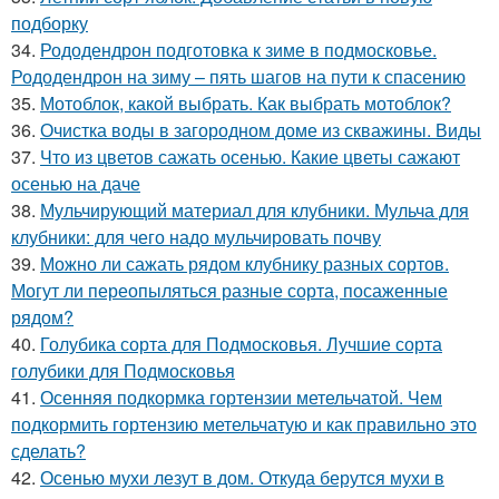
подборку
34.
Рододендрон подготовка к зиме в подмосковье.
Рододендрон на зиму – пять шагов на пути к спасению
35.
Мотоблок, какой выбрать. Как выбрать мотоблок?
36.
Очистка воды в загородном доме из скважины. Виды
37.
Что из цветов сажать осенью. Какие цветы сажают
осенью на даче
38.
Мульчирующий материал для клубники. Мульча для
клубники: для чего надо мульчировать почву
39.
Можно ли сажать рядом клубнику разных сортов.
Могут ли переопыляться разные сорта, посаженные
рядом?
40.
Голубика сорта для Подмосковья. Лучшие сорта
голубики для Подмосковья
41.
Осенняя подкормка гортензии метельчатой. Чем
подкормить гортензию метельчатую и как правильно это
сделать?
42.
Осенью мухи лезут в дом. Откуда берутся мухи в