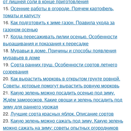
от лишней соли в конце приготовления
15.
Осенние работы в огороде. Прячем картофель,
томаты и капусту
16.
Как подготовить к зиме газон. Правила ухода за
газоном осенью
17.
Когда пересаживать лилии осенью. Особенности
выращивания и показания к пересадке
18.
Муравьи в доме. Причины и способы появления
муравьев в доме
19.
Сорта ранних груш. Особенности сортов летнего
созревания
20.
Как вырастить морковь в открытом грунте ровной.
Советы, которые помогут вырастить ровную морковь
21.
Какую зелень можно посадить осенью под зиму.
Ждём заморозков. Какие овощи и зелень посадить под
зиму для раннего урожая
22.
Лучшие сорта красных яблок. Описание сортов
23.
Какую зелень можно сажать под зиму. Какую зелень
можно сажать на зиму: советы опытных огородников