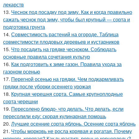
лекарств
13.
Чеснок под посадку под зиму. Как и когда правильно
сажать чеснок под зиму, чтобы был крупный — сорта и
подготовка грунта
14.
Совместимость растений на огороде. Таблица
совместимости плодовых деревьев и кустарников
15.
Что посадить на грядке чесноком. Соблюдать
основные правила сочетания культур
16.
Как подготовить к зиме газон. Правила ухода за
газоном осенью
17.
Перегной осенью на грядки. Чем подкармливать
грядки после уборки осеннего урожая
18.
Крупная черешня сорта. Самые крупноплодные
сорта черешни
19.
Пересолено блюдо- что делать. Что делать, если
пересолили еду: скорая кулинарная помощь
20.
Лучшие осенние сорта яблонь. Осенние сорта яблонь
21.
Чтобы морковь не росла корявая и рогатая. Почему
морковь корявая? Как вырастить ровные корнеплоды?