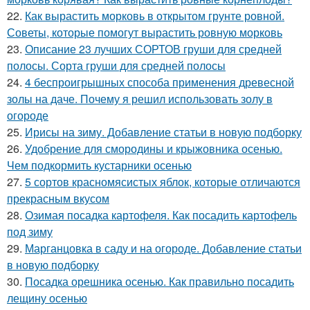
22.
Как вырастить морковь в открытом грунте ровной.
Советы, которые помогут вырастить ровную морковь
23.
Описание 23 лучших СОРТОВ груши для средней
полосы. Сорта груши для средней полосы
24.
4 беспроигрышных способа применения древесной
золы на даче. Почему я решил использовать золу в
огороде
25.
Ирисы на зиму. Добавление статьи в новую подборку
26.
Удобрение для смородины и крыжовника осенью.
Чем подкормить кустарники осенью
27.
5 сортов красномясистых яблок, которые отличаются
прекрасным вкусом
28.
Озимая посадка картофеля. Как посадить картофель
под зиму
29.
Марганцовка в саду и на огороде. Добавление статьи
в новую подборку
30.
Посадка орешника осенью. Как правильно посадить
лещину осенью