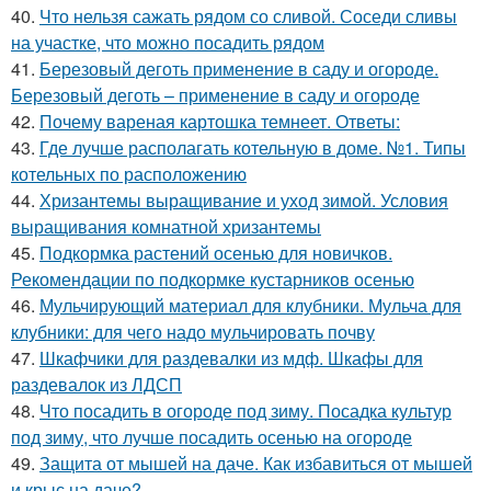
40.
Что нельзя сажать рядом со сливой. Соседи сливы
на участке, что можно посадить рядом
41.
Березовый деготь применение в саду и огороде.
Березовый деготь – применение в саду и огороде
42.
Почему вареная картошка темнеет. Ответы:
43.
Где лучше располагать котельную в доме. №1. Типы
котельных по расположению
44.
Хризантемы выращивание и уход зимой. Условия
выращивания комнатной хризантемы
45.
Подкормка растений осенью для новичков.
Рекомендации по подкормке кустарников осенью
46.
Мульчирующий материал для клубники. Мульча для
клубники: для чего надо мульчировать почву
47.
Шкафчики для раздевалки из мдф. Шкафы для
раздевалок из ЛДСП
48.
Что посадить в огороде под зиму. Посадка культур
под зиму, что лучше посадить осенью на огороде
49.
Защита от мышей на даче. Как избавиться от мышей
и крыс на даче?