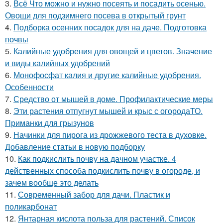
3.
Всё Что можно и нужно посеять и посадить осенью.
Овощи для подзимнего посева в открытый грунт
4.
Подборка осенних посадок для на даче. Подготовка
почвы
5.
Калийные удобрения для овощей и цветов. Значение
и виды калийных удобрений
6.
Монофосфат калия и другие калийные удобрения.
Особенности
7.
Средство от мышей в доме. Профилактические меры
8.
Эти растения отпугнут мышей и крыс с огородаТО.
Приманки для грызунов
9.
Начинки для пирога из дрожжевого теста в духовке.
Добавление статьи в новую подборку
10.
Как подкислить почву на дачном участке. 4
действенных способа подкислить почву в огороде, и
зачем вообще это делать
11.
Современный забор для дачи. Пластик и
поликарбонат
12.
Янтарная кислота польза для растений. Список