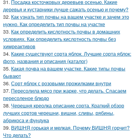
31.
Посадка косточковых деревьев осенью. Какие
деревья и кустарники лучше сажать осенью и почему?
32.
Как узнать тип почвы на вашем участке и зачем это
нужно. Как определить тип почвы на участке
33.
Как определить кислотность почвы в домашних
условиях. Как определить кислотность почвы без
химреактивов
34.
Какие существуют сорта яблок. Лучшие сорта яблок:
фото, названия и описания (каталог)
35.
Какая почва на вашем участке. Какие типы почвы
бывают
36.
Сорт яблок с розовыми прожилками внутри
37.
Пересолила мясо при жарке, что делать. Спасаем
пересоленое блюдо
38.
Черешня креолка описание сорта. Краткий обзор
лучших сортов черешни, вишни, сливы, рябины,
абрикоса и фундука
39.
ВИШНЯ горькая и мелкая. Почему ВИШНЯ горчит?
Что делать?