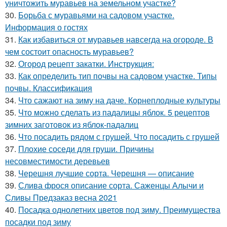
уничтожить муравьев на земельном участке?
30.
Борьба с муравьями на садовом участке.
Информация о гостях
31.
Как избавиться от муравьев навсегда на огороде. В
чем состоит опасность муравьев?
32.
Огород рецепт закатки. Инструкция:
33.
Как определить тип почвы на садовом участке. Типы
почвы. Классификация
34.
Что сажают на зиму на даче. Корнеплодные культуры
35.
Что можно сделать из падалицы яблок. 5 рецептов
зимних заготовок из яблок-падалиц
36.
Что посадить рядом с грушей. Что посадить с грушей
37.
Плохие соседи для груши. Причины
несовместимости деревьев
38.
Черешня лучшие сорта. Черешня — описание
39.
Слива фрося описание сорта. Саженцы Алычи и
Сливы Предзаказ весна 2021
40.
Посадка однолетних цветов под зиму. Преимущества
посадки под зиму