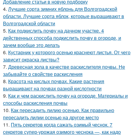
Добавление статьи в новую подборку
4.
Лучшие сорта зимних яблонь для Волгоградской
области. Лучшие сорта яблок, которые выращивают в
Волгоградской области
5.
Как подкислить почву на дачном участке. 4
действенных способа подкислить почву в огороде, и
зачем вообще это делать
6.
Кустарник у которого осенью краснеют листья. От чего
зависит окраска листвы?
7.
Древесная зола в качестве раскислителя почвы. Не
забывайте о свойстве раскисления
8.
Красота на кислых почвах. Какие растения
выращивают на почвах разной кислотности
9.
Как и чем раскислить почву на огороде. Материалы и
способы раскисления почвы
10.
Как пересадить лилию осенью. Как правильно
пересадить лилии осенью на другое место
11.
Пять секретов когда сажать озимый чеснок. 7
секретов супер-урожая озимого чеснока —, как надо