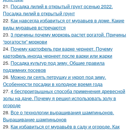
21.
Посадка лилий в открытый грунт осенью 2022.
Посадка лилий в открытый грунт
22.
Как навсегда избавиться от муравьев в доме. Какие
виды муравьев встречаются
23.
3 причины почему морковь растет рогатой. Причины
“рогатости” моркови
24.
Почему картофель при варке чернеет. Почему
картофель иногда чернеет после варки или жарки
25.
Посадка культур под зиму. Общие правила
подзимних посевов
26.
Можно ли сеять петрушку и укроп под зиму.
Особенности посадки в холодное время года
27.
4 беспроигрышных способа применения древесной
золы на даче. Почему я решил использовать золу в
огороде
28.
Все о технологии выращивания шампиньонов.
Выращивание шампиньонов
29.
Как избавиться от муравьёв в саду и огороде. Как