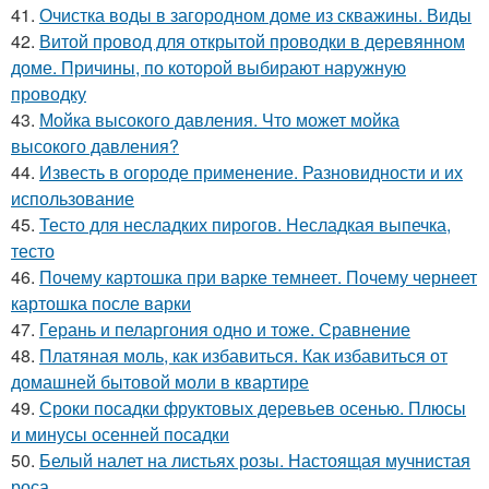
41.
Очистка воды в загородном доме из скважины. Виды
42.
Витой провод для открытой проводки в деревянном
доме. Причины, по которой выбирают наружную
проводку
43.
Мойка высокого давления. Что может мойка
высокого давления?
44.
Известь в огороде применение. Разновидности и их
использование
45.
Тесто для несладких пирогов. Несладкая выпечка,
тесто
46.
Почему картошка при варке темнеет. Почему чернеет
картошка после варки
47.
Герань и пеларгония одно и тоже. Сравнение
48.
Платяная моль, как избавиться. Как избавиться от
домашней бытовой моли в квартире
49.
Сроки посадки фруктовых деревьев осенью. Плюсы
и минусы осенней посадки
50.
Белый налет на листьях розы. Настоящая мучнистая
роса