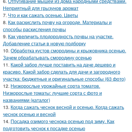
6.
Отпугивание мышей из дома народными средствами.
Неприятный для грызунов аромат
7.
Что и как сажать осенью. Цветы
8.
Как раскислить почву на огороде. Материалы и
способы раскисления почвы
9.
Как увеличить плодородность почвы на участке.
Добавление статьи в новую подборку
10.
Обработка кустов смородины и крыжовника осенью.
Зачем обрабатывать смородину осенью
11.
Какой забор лучше поставить на даче дешево и
красиво. Какой забор сделать для дачи и загородного
участка: бюджетные и оригинальные способы (63 фото)
12.
Низкорослые урожайные сорта томатов.
Низкорослые томаты: лучшие сорта с фото и
названиями (каталог)
13.
Когда сажать чеснок весной и осенью. Когда сажать
чеснок осенью и весной
14.
Посадка озимого чеснока осенью под зиму. Как
подготовить чеснок к посадке осенью