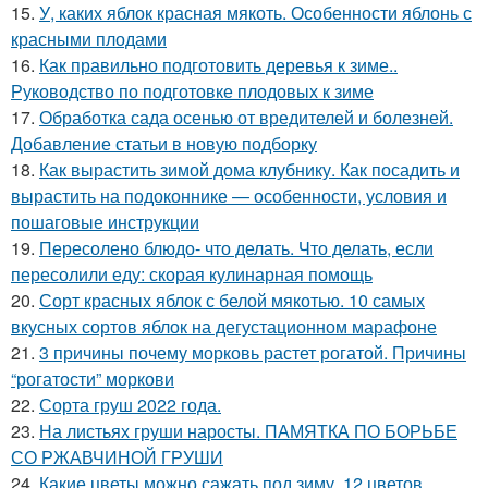
15.
У, каких яблок красная мякоть. Особенности яблонь с
красными плодами
16.
Как правильно подготовить деревья к зиме..
Руководство по подготовке плодовых к зиме
17.
Обработка сада осенью от вредителей и болезней.
Добавление статьи в новую подборку
18.
Как вырастить зимой дома клубнику. Как посадить и
вырастить на подоконнике — особенности, условия и
пошаговые инструкции
19.
Пересолено блюдо- что делать. Что делать, если
пересолили еду: скорая кулинарная помощь
20.
Сорт красных яблок с белой мякотью. 10 самых
вкусных сортов яблок на дегустационном марафоне
21.
3 причины почему морковь растет рогатой. Причины
“рогатости” моркови
22.
Сорта груш 2022 года.
23.
На листьях груши наросты. ПАМЯТКА ПО БОРЬБЕ
СО РЖАВЧИНОЙ ГРУШИ
24.
Какие цветы можно сажать под зиму. 12 цветов,