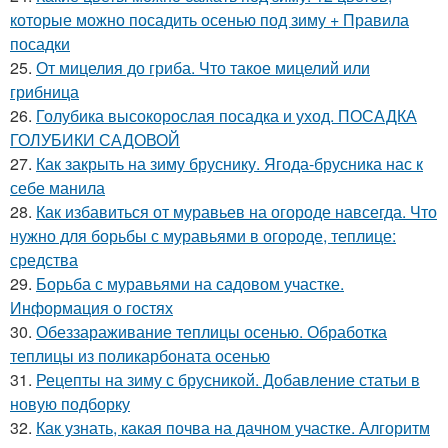
которые можно посадить осенью под зиму + Правила
посадки
25.
От мицелия до гриба. Что такое мицелий или
грибница
26.
Голубика высокорослая посадка и уход. ПОСАДКА
ГОЛУБИКИ САДОВОЙ
27.
Как закрыть на зиму бруснику. Ягода-брусника нас к
себе манила
28.
Как избавиться от муравьев на огороде навсегда. Что
нужно для борьбы с муравьями в огороде, теплице:
средства
29.
Борьба с муравьями на садовом участке.
Информация о гостях
30.
Обеззараживание теплицы осенью. Обработка
теплицы из поликарбоната осенью
31.
Рецепты на зиму с брусникой. Добавление статьи в
новую подборку
32.
Как узнать, какая почва на дачном участке. Алгоритм