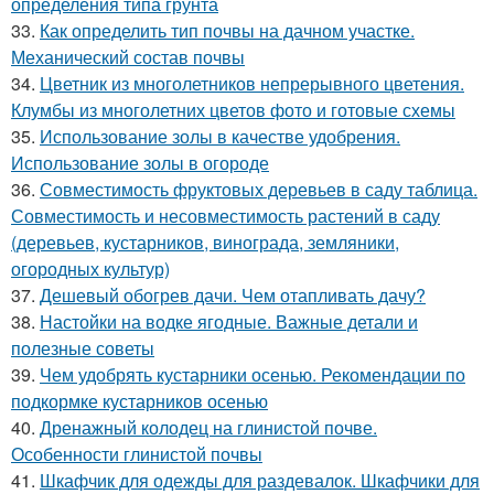
определения типа грунта
33.
Как определить тип почвы на дачном участке.
Механический состав почвы
34.
Цветник из многолетников непрерывного цветения.
Клумбы из многолетних цветов фото и готовые схемы
35.
Использование золы в качестве удобрения.
Использование золы в огороде
36.
Совместимость фруктовых деревьев в саду таблица.
Совместимость и несовместимость растений в саду
(деревьев, кустарников, винограда, земляники,
огородных культур)
37.
Дешевый обогрев дачи. Чем отапливать дачу?
38.
Настойки на водке ягодные. Важные детали и
полезные советы
39.
Чем удобрять кустарники осенью. Рекомендации по
подкормке кустарников осенью
40.
Дренажный колодец на глинистой почве.
Особенности глинистой почвы
41.
Шкафчик для одежды для раздевалок. Шкафчики для