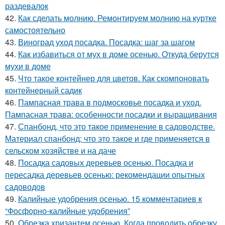
раздевалок
42.
Как сделать молнию. Ремонтируем молнию на куртке
самостоятельно
43.
Виноград уход посадка. Посадка: шаг за шагом
44.
Как избавиться от мух в доме осенью. Откуда берутся
мухи в доме
45.
Что такое контейнер для цветов. Как скомпоновать
контейнерный садик
46.
Пампасная трава в подмосковье посадка и уход.
Пампасная трава: особенности посадки и выращивания
47.
Спанбонд, что это такое применение в садоводстве.
Материал спанбонд: что это такое и где применяется в
сельском хозяйстве и на даче
48.
Посадка садовых деревьев осенью. Посадка и
пересадка деревьев осенью: рекомендации опытных
садоводов
49.
Калийные удобрения осенью. 15 комментариев к
“Фосфорно-калийные удобрения”
50.
Обрезка хризантем осенью. Когда проводить обрезку