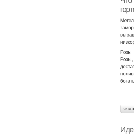
Что 
гор
Метел
замор
выращ
низко
Розы
Розы,
доста
полив
богат
читат
Иде