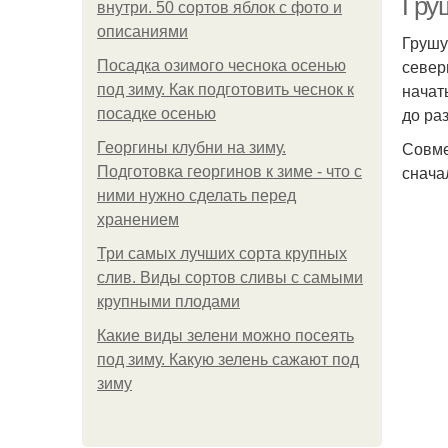
Гру
внутри. 50 сортов яблок с фото и
описаниями
Грушу
север
Посадка озимого чеснока осенью
начат
под зиму. Как подготовить чеснок к
до ра
посадке осенью
Совме
Георгины клубни на зиму.
снача
Подготовка георгинов к зиме - что с
ними нужно сделать перед
хранением
Три самых лучших сорта крупных
слив. Виды сортов сливы с самыми
крупными плодами
Какие виды зелени можно посеять
под зиму. Какую зелень сажают под
зиму