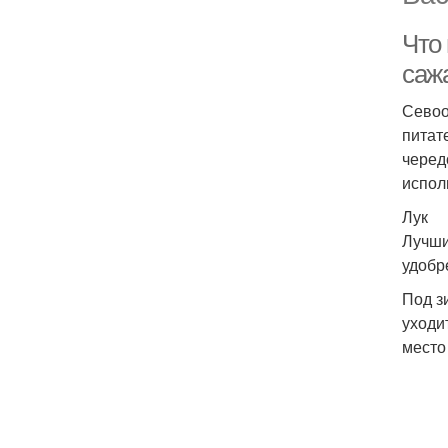
Что
саж
Севоо
питат
черед
испол
Лук
Лучши
удобре
Под з
уходи
место