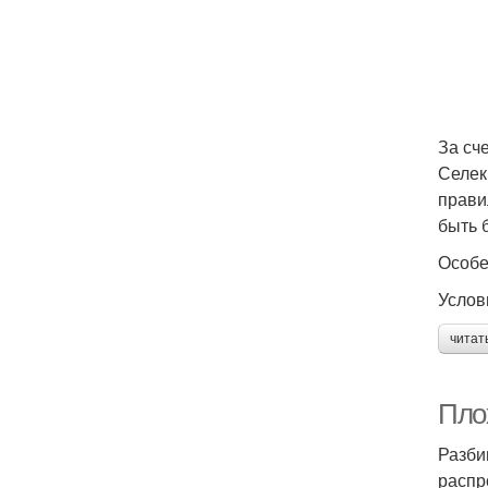
За сч
Селек
прави
быть 
Особе
Услов
читат
Пло
Разби
распр