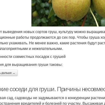
ет выведения новых сортов груш, культуру можно выращиват
ционные работы продолжаются до сих пор. Чтобы груша хо
льно ухаживать. Не менее важно, какие растения будут раст
благоприятными и нежелательными.
нности совместных посадок с грушей
ия для выращивания груши таковы:
ь дальше →
хие соседи для груши. Причины несовме
вая сад, садоводы не задумываются о конкуренции растени
остранения вредителей и болезней по участку. Высаживая