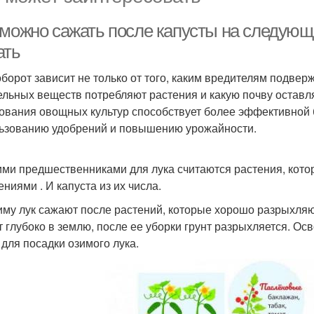
 можно сажать после капусты на следующ
ать
борот зависит не только от того, каким вредителям подверж
ельных веществ потребляют растения и какую почву оставл
ования овощных культур способствует более эффективной 
ьзованию удобрений и повышению урожайности.
ми предшественниками для лука считаются растения, кот
ниями . И капуста из их числа.
иму лук сажают после растений, которые хорошо разрыхляют
т глубоко в землю, после ее уборки грунт разрыхляется. О
 для посадки озимого лука.