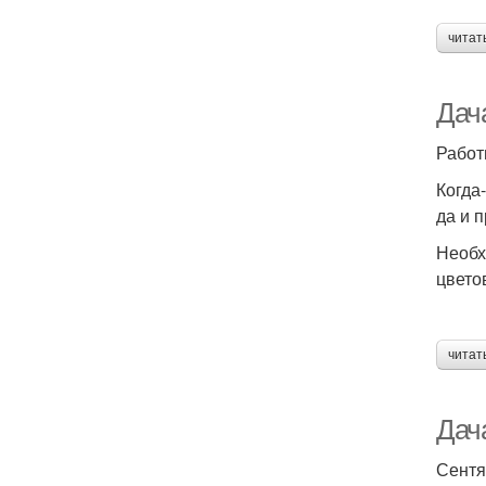
читат
Дача
Работ
Когда-
да и 
Необх
цвето
читат
Дач
Сентя