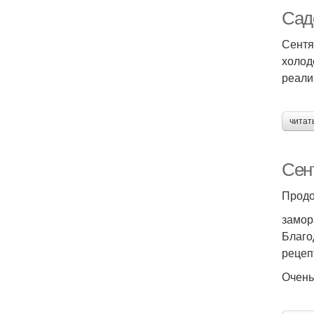
Сад
Сентя
холод
реали
читат
Сент
Продо
замор
Благо
рецеп
Очень