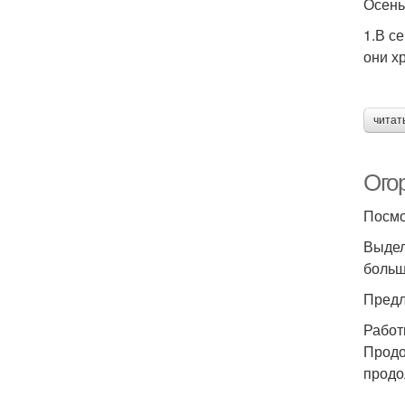
Осень
1.В с
они х
читат
Ого
Посмо
Выдел
больш
Предл
Работ
Продо
продо