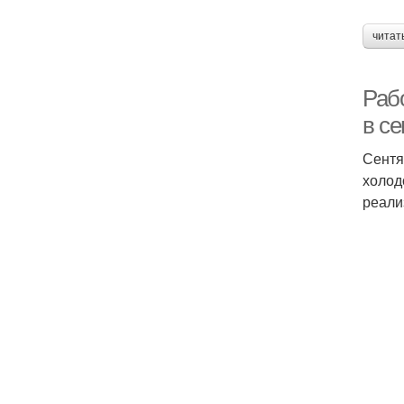
читат
Раб
в с
Сентя
холод
реали