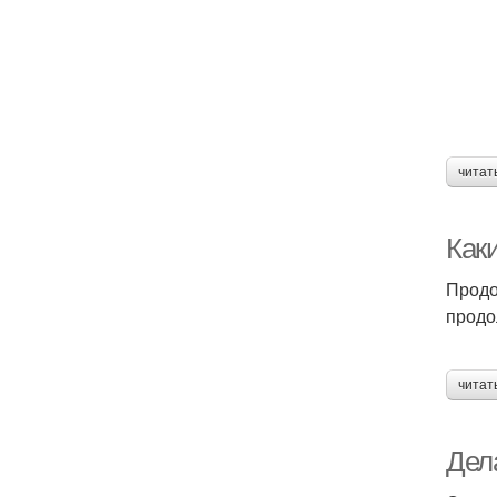
читат
Каки
Продо
продо
читат
Дел