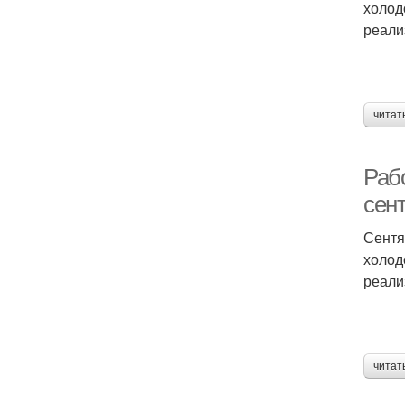
холод
реали
читат
Раб
сен
Сентя
холод
реали
читат