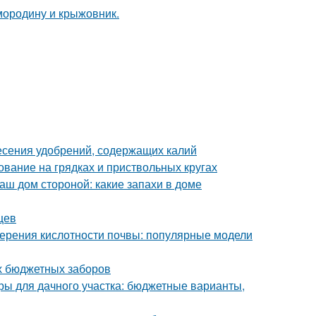
несения удобрений, содержащих калий
ование на грядках и приствольных кругах
аш дом стороной: какие запахи в доме
цев
мерения кислотности почвы: популярные модели
х бюджетных заборов
ры для дачного участка: бюджетные варианты,