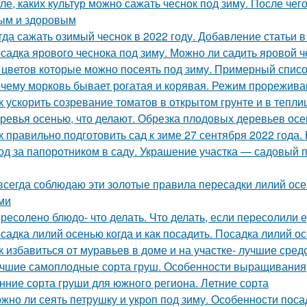
ле, каких культур можно сажать чеснок под зиму. После чег
ым и здоровым
гда сажать озимый чеснок в 2022 году. Добавление статьи 
садка ярового чеснока под зиму. Можно ли садить яровой ч
 цветов которые можно посеять под зиму. Примерный списо
чему морковь бывает рогатая и корявая. Режим прорежива
к ускорить созревание томатов в открытом грунте и в тепли
ревья осенью, что делают. Обрезка плодовых деревьев ос
к правильно подготовить сад к зиме 27 сентября 2022 года. 
од за папоротником в саду. Украшение участка — садовый п
всегда соблюдаю эти золотые правила пересадки лилий ос
ми
ресолено блюдо- что делать. Что делать, если пересолили 
садка лилий осенью когда и как посадить. Посадка лилий о
к избавиться от муравьев в доме и на участке- лучшие сред
чшие самоплодные сорта груш. Особенности выращивания
нние сорта груши для южного региона. Летние сорта
жно ли сеять петрушку и укроп под зиму. Особенности поса