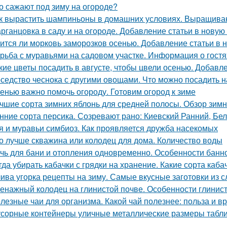
о сажают под зиму на огороде?
к вырастить шампиньоны в домашних условиях. Выращив
рганцовка в саду и на огороде. Добавление статьи в новую
ится ли морковь заморозков осенью. Добавление статьи в 
рьба с муравьями на садовом участке. Информация о гостя
кие цветы посадить в августе, чтобы цвели осенью. Добавл
седство чеснока с другими овощами. Что можно посадить н
енью важно помочь огороду. Готовим огород к зиме
чшие сорта зимних яблонь для средней полосы. Обзор зимн
нние сорта персика. Созревают рано: Киевский Ранний, Бе
я и муравьи симбиоз. Как проявляется дружба насекомых
о лучше скважина или колодец для дома. Количество воды
чь для бани и отопления одновременно. Особенности банн
гда убирать кабачки с грядки на хранение. Какие сорта каб
ива угорка рецепты на зиму. Самые вкусные заготовки из с
енажный колодец на глинистой почве. Особенности глинис
лезные чаи для организма. Какой чай полезнее: польза и вр
сорные контейнеры уличные металлические размеры табли
м