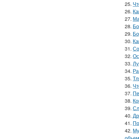
25.
Чт
26.
Ка
27.
Ма
28.
Бо
29.
Бо
30.
Ка
31.
Со
32.
Ос
33.
Лу
34.
Ра
35.
Тл
36.
Чт
37.
Пе
38.
Ко
39.
Сл
40.
Др
41.
По
42.
Му
объе