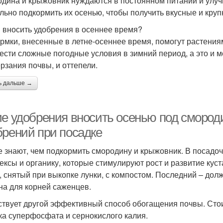
дина и крыжовник нуждаются в постоянном питании и улучш
льно подкормить их осенью, чтобы получить вкусные и кру
 вносить удобрения в осеннее время?
рмки, внесенные в летне-осеннее время, помогут растения
ести сложные погодные условия в зимний период, а это и мо
рзания почвы, и оттепели.
ь дальше →
ие удобрения вносить осенью под смород
брений при посадке
е знают, чем подкормить смородину и крыжовник. В посад
ексы и органику, которые стимулируют рост и развитие кус
, снятый при выкопке лунки, с компостом. Последний – дол
на для корней саженцев.
твует другой эффективный способ обогащения почвы. Стоит
ка суперфосфата и сернокислого калия.