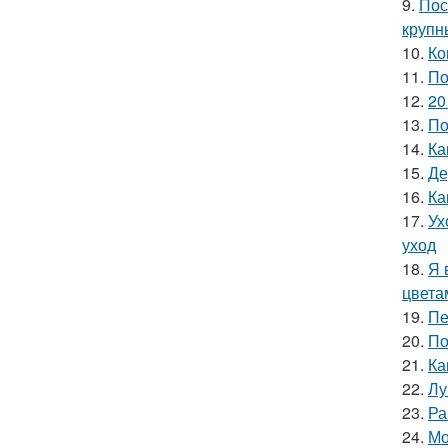
9.
Пос
крупн
10.
Ко
11.
По
12.
20
13.
По
14.
Ка
15.
Де
16.
Ка
17.
Ух
уход
18.
Я 
цвета
19.
Пе
20.
По
21.
Ка
22.
Лу
23.
Ра
24.
Мо