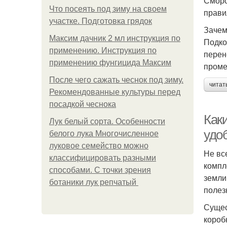
Сморо
Что посеять под зиму на своем
прави
участке. Подготовка грядок
Зачем
Максим дачник 2 мл инструкция по
Подко
применению. Инструкция по
перен
применению фунгицида Максим
проме
После чего сажать чеснок под зиму.
читат
Рекомендованные культуры перед
посадкой чеснока
Как
Лук белый сорта. Особенности
удо
белого лука Многочисленное
луковое семейство можно
Не вс
классифицировать разными
компл
способами. С точки зрения
земли
ботаники лук репчатый
полез
Сущес
короб