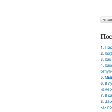
читат
Пос
1.
Пос
2.
Ког
3.
Как
4.
Как
отпуг
5.
Мыш
6.
8 л
измер
7.
8 с
8.
Заб
как п