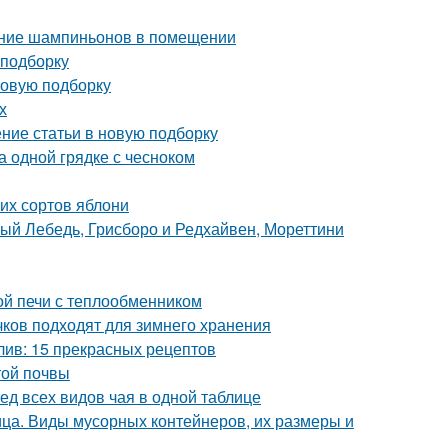
ание шампиньонов в помещении
 подборку
новую подборку
х
ение статьи в новую подборку
а одной грядке с чесноком
их сортов яблони
лый Лебедь, Грисборо и Редхайвен, Мореттини
ой печи с теплообменником
ачков подходят для зимнего хранения
лив: 15 прекрасных рецептов
той почвы
ед всех видов чая в одной таблице
ца. Виды мусорных контейнеров, их размеры и