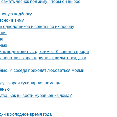
о сажать чеснок под зиму, чтобы он вырос
в новую подборку
еснок в зиму
к однолетников и советы по их посеву
ния
це
енью
Как подготовить сад к зиме: 10 советов профи
апоротник: характеристика, виды, посадка и
енью. И соседи приходят любоваться моими
еду: скорая кулинарная помощь
сенью
ства. Как вывести муравьев из дома?
дки в холодное время года