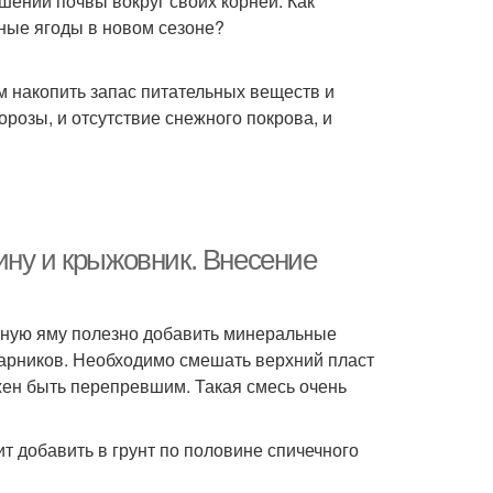
ении почвы вокруг своих корней. Как
пные ягоды в новом сезоне?
м накопить запас питательных веществ и
розы, и отсутствие снежного покрова, и
ину и крыжовник. Внесение
очную яму полезно добавить минеральные
тарников. Необходимо смешать верхний пласт
жен быть перепревшим. Такая смесь очень
 добавить в грунт по половине спичечного