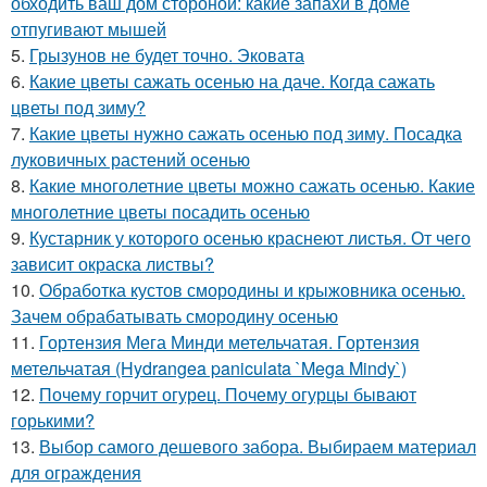
обходить ваш дом стороной: какие запахи в доме
отпугивают мышей
5.
Грызунов не будет точно. Эковата
6.
Какие цветы сажать осенью на даче. Когда сажать
цветы под зиму?
7.
Какие цветы нужно сажать осенью под зиму. Посадка
луковичных растений осенью
8.
Какие многолетние цветы можно сажать осенью. Какие
многолетние цветы посадить осенью
9.
Кустарник у которого осенью краснеют листья. От чего
зависит окраска листвы?
10.
Обработка кустов смородины и крыжовника осенью.
Зачем обрабатывать смородину осенью
11.
Гортензия Мега Минди метельчатая. Гортензия
метельчатая (Hydrangea paniculata `Mega Mindy`)
12.
Почему горчит огурец. Почему огурцы бывают
горькими?
13.
Выбор самого дешевого забора. Выбираем материал
для ограждения