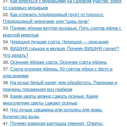
31.
Как бороться с муравьями на садовом участке. Вред
от садовых муравьев
32.
Как отличить плодородный грунт от плохого.
Плодородный чернозем, или "царь почв"
33.
Почему яблоки внутри розовые. Пять сортов яблок с
красной мякотью
34.
Черешня лучшие сорта. Черешня — описание
35.
ВИШНЯ горькая и мелкая. Почему ВИШНЯ горчит?
Что делать?
36.
Осенние яблоки сорта. Осенние сорта яблонь
37.
Сорта осенних яблонь. 50 сортов яблок с фото и
описаниями
38.
На розах белый налет чем обработать. Признаки и
причины поражения роз грибком
39.
Какие цветы можно сажать осенью. Какие
многолетние цветы сажают осенью
40.
Что лучше скважина или колодец для дома.
Количество воды
41.
Почему вареная картошка темнеет. Ответы: