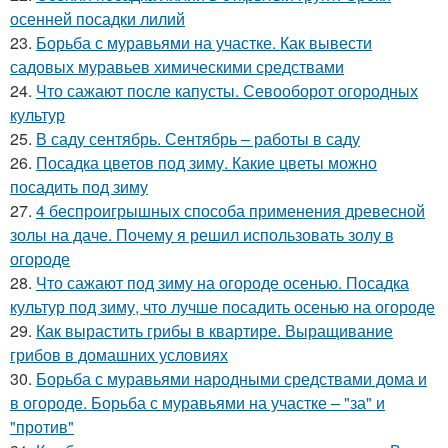
осенней посадки лилий
23.
Борьба с муравьями на участке. Как вывести
садовых муравьев химическими средствами
24.
Что сажают после капусты. Севооборот огородных
культур
25.
В саду сентябрь. Сентябрь – работы в саду
26.
Посадка цветов под зиму. Какие цветы можно
посадить под зиму
27.
4 беспроигрышных способа применения древесной
золы на даче. Почему я решил использовать золу в
огороде
28.
Что сажают под зиму на огороде осенью. Посадка
культур под зиму, что лучше посадить осенью на огороде
29.
Как вырастить грибы в квартире. Выращивание
грибов в домашних условиях
30.
Борьба с муравьями народными средствами дома и
в огороде. Борьба с муравьями на участке – "за" и
"против"