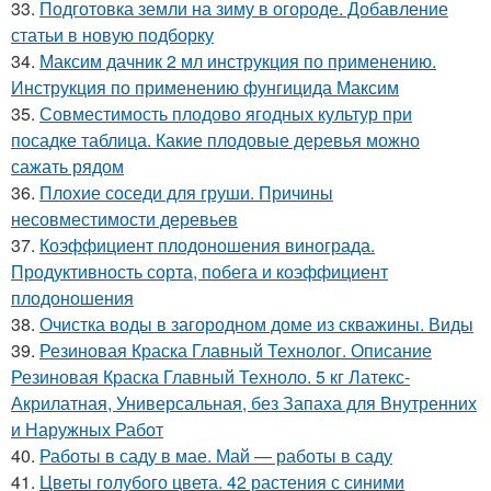
33.
Подготовка земли на зиму в огороде. Добавление
статьи в новую подборку
34.
Максим дачник 2 мл инструкция по применению.
Инструкция по применению фунгицида Максим
35.
Совместимость плодово ягодных культур при
посадке таблица. Какие плодовые деревья можно
сажать рядом
36.
Плохие соседи для груши. Причины
несовместимости деревьев
37.
Коэффициент плодоношения винограда.
Продуктивность сорта, побега и коэффициент
плодоношения
38.
Очистка воды в загородном доме из скважины. Виды
39.
Резиновая Краска Главный Технолог. Описание
Резиновая Краска Главный Техноло. 5 кг Латекс-
Акрилатная, Универсальная, без Запаха для Внутренних
и Наружных Работ
40.
Работы в саду в мае. Май — работы в саду
41.
Цветы голубого цвета. 42 растения с синими