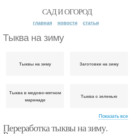
САД И ОГОРОД
главная
новости
статьи
Тыква на зиму
Тыквы на зиму
Заготовки на зиму
Тыква в медово-мятном
Тыква с зеленью
маринаде
Показать все
Переработка тыквы на зиму.
Сок из тыквы
Лимон на зиму