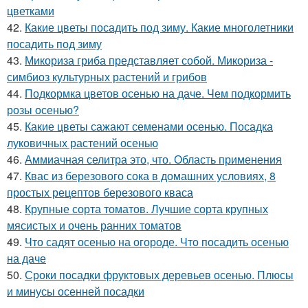
цветками
42.
Какие цветы посадить под зиму. Какие многолетники
посадить под зиму
43.
Микориза гриба представляет собой. Микориза -
симбиоз культурных растений и грибов
44.
Подкормка цветов осенью на даче. Чем подкормить
розы осенью?
45.
Какие цветы сажают семенами осенью. Посадка
луковичных растений осенью
46.
Аммиачная селитра это, что. Область применения
47.
Квас из березового сока в домашних условиях, 8
простых рецептов березового кваса
48.
Крупные сорта томатов. Лучшие сорта крупных
мясистых и очень ранних томатов
49.
Что садят осенью на огороде. Что посадить осенью
на даче
50.
Сроки посадки фруктовых деревьев осенью. Плюсы
и минусы осенней посадки