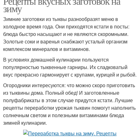
Рецепты вкусных заготовок на
зиму
Зимние заготовки из тыквы разнообразят меню в
холодное время года. Они приходятся кстати в посты:
Пюре из тыквы
Икра из тыквы
блюда быстро насыщают и не являются скоромными.
Золотые соки и варенья снабжают усталый организм
комплексом минералов и витаминов.
В условиях домашней кулинарии пользуются
Икры на зиму
популярностью тыквенные гарниры. Их сладковатый
вкус прекрасно гармонирует с крупами, курицей и рыбой.
Огородники интересуются: что можно скоро приготовить
из тыквины дома. Полный обед! И заготовленные
полуфабрикаты в этом случае придутся кстати. Лучшие
рецепты переработки урожая тыквин помогут наполнить
солнечным светом и полезными витаминами блюда
зимней кулинарии.