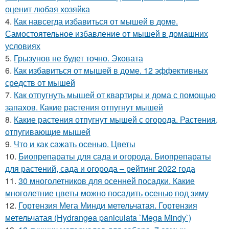
оценит любая хозяйка
4.
Как навсегда избавиться от мышей в доме.
Самостоятельное избавление от мышей в домашних
условиях
5.
Грызунов не будет точно. Эковата
6.
Как избавиться от мышей в доме. 12 эффективных
средств от мышей
7.
Как отпугнуть мышей от квартиры и дома с помощью
запахов. Какие растения отпугнут мышей
8.
Какие растения отпугнут мышей с огорода. Растения,
отпугивающие мышей
9.
Что и как сажать осенью. Цветы
10.
Биопрепараты для сада и огорода. Биопрепараты
для растений, сада и огорода – рейтинг 2022 года
11.
30 многолетников для осенней посадки. Какие
многолетние цветы можно посадить осенью под зиму
12.
Гортензия Мега Минди метельчатая. Гортензия
метельчатая (Hydrangea paniculata `Mega Mindy`)