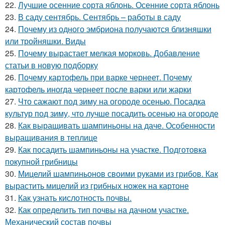
22.
Лучшие осенние сорта яблонь. Осенние сорта яблонь
23.
В саду сентябрь. Сентябрь – работы в саду
24.
Почему из одного эмбриона получаются близняшки
или тройняшки. Виды
25.
Почему вырастает мелкая морковь. Добавление
статьи в новую подборку
26.
Почему картофель при варке чернеет. Почему
картофель иногда чернеет после варки или жарки
27.
Что сажают под зиму на огороде осенью. Посадка
культур под зиму, что лучше посадить осенью на огороде
28.
Как выращивать шампиньоны на даче. Особенности
выращивания в теплице
29.
Как посадить шампиньоны на участке. Подготовка
покупной грибницы
30.
Мицелий шампиньонов своими руками из грибов. Как
вырастить мицелий из грибных ножек на картоне
31.
Как узнать кислотность почвы.
32.
Как определить тип почвы на дачном участке.
Механический состав почвы