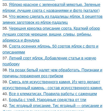
33.
Яблоко красное с зеленоватой мякотью. Зеленые
яблоки: лучшие сорта с названиями и фото (каталог)
34.
Что можно сделать из падалицы яблок. 5 рецептов
зимних заготовок из яблок-падалиц
35.
Черешня креолка описание сорта. Краткий обзор
лучших сортов черешни, вишни, сливы, рябины,
абрикоса и фундука
36.
Сорта осенних яблонь. 50 сортов яблок с фото и
описаниями
37.
Летний сорт яблок. Добавление статьи в новую
подборку
38.
На розах белый налет чем обработать. Признаки и
причины поражения роз грибком
39.
Смесь для искусственного камня. Из чего делают
искусственный камень - состав искусственного камня.
40.
Все о клематисах. Правила работы с саженцем
41.
Борьба с тлей. Народные средства от тли
42.
Тис ягодный описание. Тис ягодный — описание и