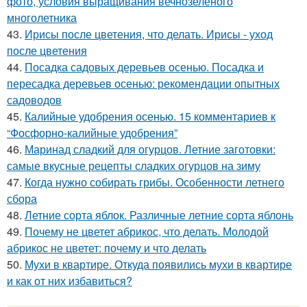
фото, условия выращивания вечнозеленого
многолетника
43.
Ирисы после цветения, что делать. Ирисы - уход
после цветения
44.
Посадка садовых деревьев осенью. Посадка и
пересадка деревьев осенью: рекомендации опытных
садоводов
45.
Калийные удобрения осенью. 15 комментариев к
“Фосфорно-калийные удобрения”
46.
Маринад сладкий для огурцов. Летние заготовки:
самые вкусные рецепты сладких огурцов на зиму
47.
Когда нужно собирать грибы. Особенности летнего
сбора
48.
Летние сорта яблок. Различные летние сорта яблонь
49.
Почему не цветет абрикос, что делать. Молодой
абрикос не цветет: почему и что делать
50.
Мухи в квартире. Откуда появились мухи в квартире
и как от них избавиться?