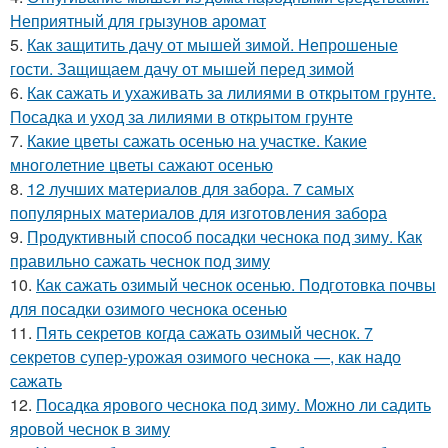
Неприятный для грызунов аромат
5.
Как защитить дачу от мышей зимой. Непрошеные
гости. Защищаем дачу от мышей перед зимой
6.
Как сажать и ухаживать за лилиями в открытом грунте.
Посадка и уход за лилиями в открытом грунте
7.
Какие цветы сажать осенью на участке. Какие
многолетние цветы сажают осенью
8.
12 лучших материалов для забора. 7 самых
популярных материалов для изготовления забора
9.
Продуктивный способ посадки чеснока под зиму. Как
правильно сажать чеснок под зиму
10.
Как сажать озимый чеснок осенью. Подготовка почвы
для посадки озимого чеснока осенью
11.
Пять секретов когда сажать озимый чеснок. 7
секретов супер-урожая озимого чеснока —, как надо
сажать
12.
Посадка ярового чеснока под зиму. Можно ли садить
яровой чеснок в зиму