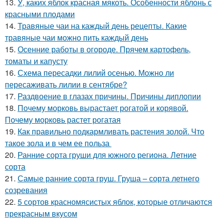
13.
У, каких яблок красная мякоть. Особенности яблонь с
красными плодами
14.
Травяные чаи на каждый день рецепты. Какие
травяные чаи можно пить каждый день
15.
Осенние работы в огороде. Прячем картофель,
томаты и капусту
16.
Схема пересадки лилий осенью. Можно ли
пересаживать лилии в сентябре?
17.
Раздвоение в глазах причины. Причины диплопии
18.
Почему морковь вырастает рогатой и корявой.
Почему морковь растет рогатая
19.
Как правильно подкармливать растения золой. Что
такое зола и в чем ее польза
20.
Ранние сорта груши для южного региона. Летние
сорта
21.
Самые ранние сорта груш. Груша – сорта летнего
созревания
22.
5 сортов красномясистых яблок, которые отличаются
прекрасным вкусом