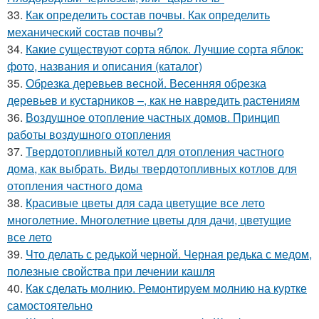
33.
Как определить состав почвы. Как определить
механический состав почвы?
34.
Какие существуют сорта яблок. Лучшие сорта яблок:
фото, названия и описания (каталог)
35.
Обрезка деревьев весной. Весенняя обрезка
деревьев и кустарников –, как не навредить растениям
36.
Воздушное отопление частных домов. Принцип
работы воздушного отопления
37.
Твердотопливный котел для отопления частного
дома, как выбрать. Виды твердотопливных котлов для
отопления частного дома
38.
Красивые цветы для сада цветущие все лето
многолетние. Многолетние цветы для дачи, цветущие
все лето
39.
Что делать с редькой черной. Черная редька с медом,
полезные свойства при лечении кашля
40.
Как сделать молнию. Ремонтируем молнию на куртке
самостоятельно