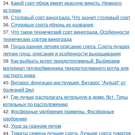
34.
Какой сорт яблок имеет красную мякоть. Немного
истории
35.
Столовый сорт винограда. Что значит столовый сорт
36.
Спуровые сорта яблонь их названия
37.
Что такое технический сорт винограда. Особенности
технических сортов винограда
38.
Груша ранняя летняя описание сорта. Сорта лучших
летних груш: описание и особенности выращивания
39.
Как выбрать котел твердотопливный. Выбираем
материал теплообменника твердотопливного котла для
частного дома
40.
Витарос фунгицид инструкция. Витарос "Avgust" от
болезней 2мл
41.
Где лучше располагать котельную в доме. №1. Типы
котельных по расположению
42.
Фосфорные удобрения примеры. Фосфорные
удобрения
43.
Уход за газоном летом
44.
Томаты семена лучшие сорта. Лучшие сорта томатов