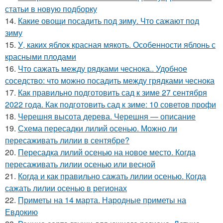
статьи в новую подборку
14.
Какие овощи посадить под зиму. Что сажают под
зиму
15.
У, каких яблок красная мякоть. Особенности яблонь с
красными плодами
16.
Что сажать между рядками чеснока.. Удобное
соседство: что можно посадить между грядками чеснока
17.
Как правильно подготовить сад к зиме 27 сентября
2022 года. Как подготовить сад к зиме: 10 советов профи
18.
Черешня высота дерева. Черешня — описание
19.
Схема пересадки лилий осенью. Можно ли
пересаживать лилии в сентябре?
20.
Пересадка лилий осенью на новое место. Когда
пересаживать лилии осенью или весной
21.
Когда и как правильно сажать лилии осенью. Когда
сажать лилии осенью в регионах
22.
Приметы на 14 марта. Народные приметы на
Евдокию