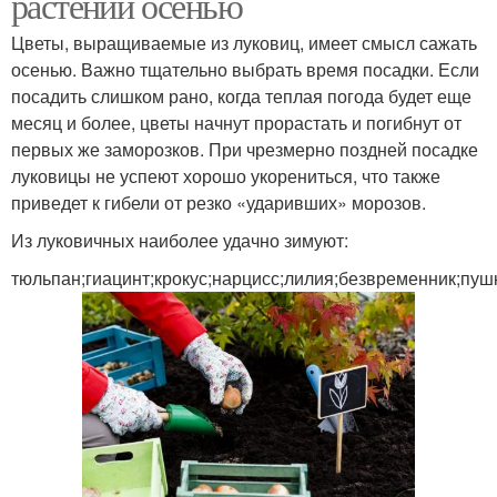
растений осенью
Цветы, выращиваемые из луковиц, имеет смысл сажать
осенью. Важно тщательно выбрать время посадки. Если
посадить слишком рано, когда теплая погода будет еще
месяц и более, цветы начнут прорастать и погибнут от
первых же заморозков. При чрезмерно поздней посадке
луковицы не успеют хорошо укорениться, что также
приведет к гибели от резко «ударивших» морозов.
Из луковичных наиболее удачно зимуют:
тюльпан;гиацинт;крокус;нарцисс;лилия;безвременник;пуш