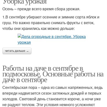
Уборка урожая
Осень – прежде всего время сбора урожая.
1.В сентябре убирают осенние и зимние сорта яблок и
Работы на даче
Основные работы
груш. Но важно правильно снимать фрукты с веток,
чтобы они хранились как можно дольше:
Работы в огороде
Работа в саду
читать дальше →
Работы на даче в сентябре в
подмосковье. Основные работы на
Дачные работы
Осенние работы
даче в сентябре
Сентябрьская пора – одна из самых напряженных, ведь
впереди надвигается сезон затяжных дождей и первых
холодов. Световой день становится короче, а ночи уже
не радуют теплом. Эти условия немного усложняют