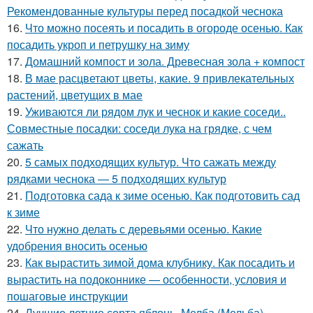
Рекомендованные культуры перед посадкой чеснока
16.
Что можно посеять и посадить в огороде осенью. Как
посадить укроп и петрушку на зиму
17.
Домашний компост и зола. Древесная зола + компост
18.
В мае расцветают цветы, какие. 9 привлекательных
растений, цветущих в мае
19.
Уживаются ли рядом лук и чеснок и какие соседи..
Совместные посадки: соседи лука на грядке, с чем
сажать
20.
5 самых подходящих культур. Что сажать между
рядками чеснока — 5 подходящих культур
21.
Подготовка сада к зиме осенью. Как подготовить сад
к зиме
22.
Что нужно делать с деревьями осенью. Какие
удобрения вносить осенью
23.
Как вырастить зимой дома клубнику. Как посадить и
вырастить на подоконнике — особенности, условия и
пошаговые инструкции
24.
Лучшие летние сорта яблонь. Мелба (Мельба)