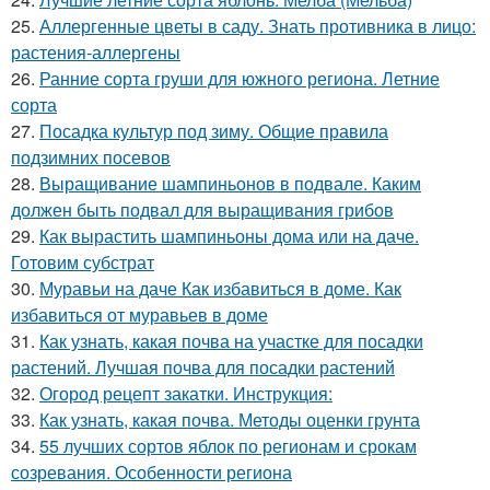
25.
Аллергенные цветы в саду. Знать противника в лицо:
растения-аллергены
26.
Ранние сорта груши для южного региона. Летние
сорта
27.
Посадка культур под зиму. Общие правила
подзимних посевов
28.
Выращивание шампиньонов в подвале. Каким
должен быть подвал для выращивания грибов
29.
Как вырастить шампиньоны дома или на даче.
Готовим субстрат
30.
Муравьи на даче Как избавиться в доме. Как
избавиться от муравьев в доме
31.
Как узнать, какая почва на участке для посадки
растений. Лучшая почва для посадки растений
32.
Огород рецепт закатки. Инструкция:
33.
Как узнать, какая почва. Методы оценки грунта
34.
55 лучших сортов яблок по регионам и срокам
созревания. Особенности региона