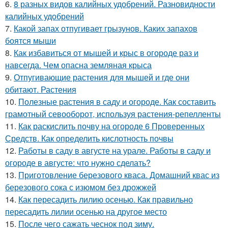
6.
8 разных видов калийных удобрений. Разновидности
калийных удобрений
7.
Какой запах отпугивает грызунов. Каких запахов
боятся мыши
8.
Как избавиться от мышей и крыс в огороде раз и
навсегда. Чем опасна земляная крыса
9.
Отпугивающие растения для мышей и где они
обитают. Растения
10.
Полезные растения в саду и огороде. Как составить
грамотный севооборот, используя растения-репелленты
11.
Как раскислить почву на огороде 6 Проверенных
Средств. Как определить кислотность почвы
12.
Работы в саду в августе на урале. Работы в саду и
огороде в августе: что нужно сделать?
13.
Приготовление березового кваса. Домашний квас из
березового сока с изюмом без дрожжей
14.
Как пересадить лилию осенью. Как правильно
пересадить лилии осенью на другое место
15.
После чего сажать чеснок под зиму.