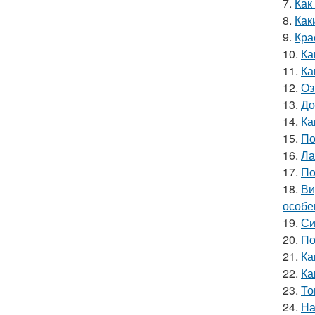
7.
Как
8.
Как
9.
Кра
10.
Ка
11.
Ка
12.
Оз
13.
До
14.
Ка
15.
По
16.
Ла
17.
По
18.
Ви
особе
19.
Си
20.
По
21.
Ка
22.
Ка
23.
То
24.
На