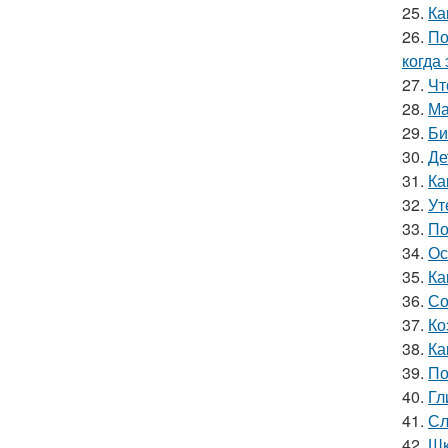
25.
Ка
26.
По
когда
27.
Чт
28.
Ма
29.
Би
30.
Де
31.
Ка
32.
Ут
33.
По
34.
Ос
35.
Ка
36.
Со
37.
Ко
38.
Ка
39.
По
40.
Гл
41.
Сл
42.
Шк