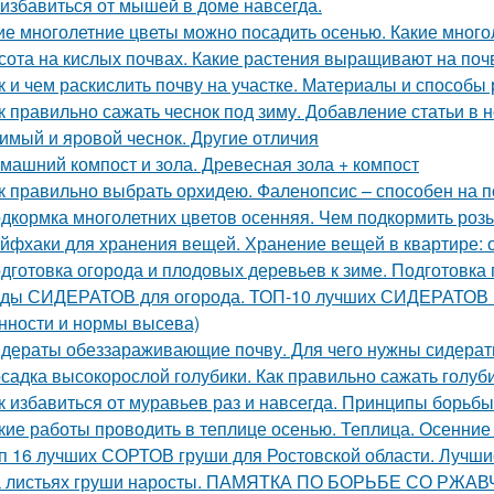
 избавиться от мышей в доме навсегда.
ие многолетние цветы можно посадить осенью. Какие много
сота на кислых почвах. Какие растения выращивают на поч
к и чем раскислить почву на участке. Материалы и способы
к правильно сажать чеснок под зиму. Добавление статьи в 
имый и яровой чеснок. Другие отличия
машний компост и зола. Древесная зола + компост
к правильно выбрать орхидею. Фаленопсис – способен на 
дкормка многолетних цветов осенняя. Чем подкормить роз
йфхаки для хранения вещей. Хранение вещей в квартире: 
дготовка огорода и плодовых деревьев к зиме. Подготовка
ды СИДЕРАТОВ для огорода. ТОП-10 лучших СИДЕРАТОВ в 
нности и нормы высева)
дераты обеззараживающие почву. Для чего нужны сидера
садка высокорослой голубики. Как правильно сажать голуб
к избавиться от муравьев раз и навсегда. Принципы борьб
кие работы проводить в теплице осенью. Теплица. Осенние
п 16 лучших СОРТОВ груши для Ростовской области. Лучши
 листьях груши наросты. ПАМЯТКА ПО БОРЬБЕ СО РЖ