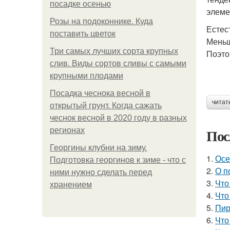
посадке осенью
элеме
Розы на подоконнике. Куда
Естес
поставить цветок
Меньш
Три самых лучших сорта крупных
Поэто
слив. Виды сортов сливы с самыми
крупными плодами
Посадка чеснока весной в
читат
открытый грунт. Когда сажать
чеснок весной в 2020 году в разных
Пос
регионах
Георгины клубни на зиму.
1.
Осе
Подготовка георгинов к зиме - что с
2.
О п
ними нужно сделать перед
3.
Что
хранением
4.
Что
5.
Пир
6.
Что