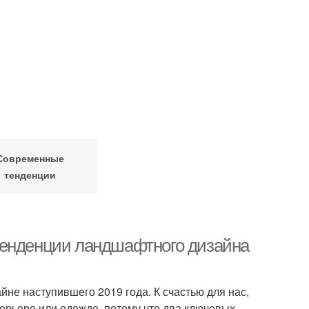
Современные
тенденции
Тенденции ландшафтного дизайна
не наступившего 2019 года. К счастью для нас,
терьере или одежде, потому что два ключевых