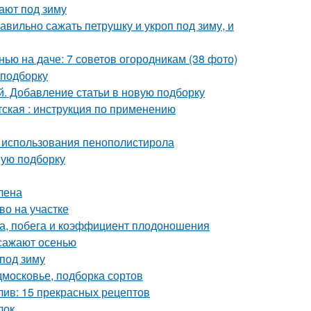
ают под зиму
авильно сажать петрушку и укроп под зиму, и
нью на даче: 7 советов огородникам (38 фото)
 подборку
. Добавление статьи в новую подборку
тская : инструкция по применению
 использования пенополистирола
вую подборку
лена
во на участке
а, побега и коэффициент плодоношения
 сажают осенью
под зиму
дмосковье, подборка сортов
лив: 15 прекрасных рецептов
лок