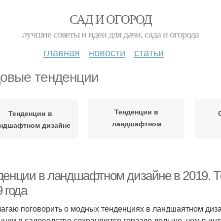
САД И ОГОРОД
лучшие советы и идеи для дачи, сада и огорода
главная
новости
статьи
овые тенденции
Тенденции в
Тенденции в
ландшафтном
ндшафтном дизайне
проектировании
денции в ландшафтном дизайне в 2019. 
 года
агаю поговорить о модных тенденциях в ландшаятном дизай
нции в садоводстве сохраняются гораздо дольше, чем в ин