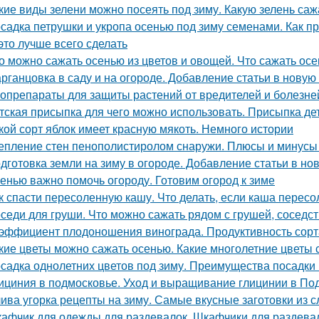
кие виды зелени можно посеять под зиму. Какую зелень саж
садка петрушки и укропа осенью под зиму семенами. Как пр
 это лучше всего сделать
о можно сажать осенью из цветов и овощей. Что сажать осе
рганцовка в саду и на огороде. Добавление статьи в новую
опрепараты для защиты растений от вредителей и болезней
тская присыпка для чего можно использовать. Присыпка де
кой сорт яблок имеет красную мякоть. Немного истории
епление стен пенополистиролом снаружи. Плюсы и минусы
дготовка земли на зиму в огороде. Добавление статьи в но
енью важно помочь огороду. Готовим огород к зиме
к спасти пересоленную кашу. Что делать, если каша пересо
седи для груши. Что можно сажать рядом с грушей, соседст
эффициент плодоношения винограда. Продуктивность сорт
кие цветы можно сажать осенью. Какие многолетние цветы
садка однолетних цветов под зиму. Преимущества посадки 
ициния в подмосковье. Уход и выращивание глицинии в По
ива угорка рецепты на зиму. Самые вкусные заготовки из с
афчик для одежды для раздевалок. Шкафчики для раздева