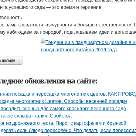
нта успешного сада — это время и терпение.
твенность
е замысловатости, вычурности и больше естественности. С
му наблюдаем за природой, подглядываем идеи и воплощае
ь дальше →
ледние обновления на сайте:
нняя посадка и пересадка многолетних цветов. КАК 
осадке многолетних Цветов. Способы весенней посадки
 посадить осенью для самого красивого весеннего сада
 такое сульфат калия. Свойства
ог из дрожжевого теста. Пирог с картофелем и брынзой
 делать если блюдо пересолено. Что делать, если пересоли