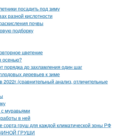
летники посадить под зиму
вах разной кислотности
 раскисления почвы
новую подборку
повторное цветение
ы осенью?
от порядка до захламления один шаг
 плодовых деревьев к зиме
2022г.(сравнительный анализ, отличительные
ты
ику
ы с муравьями
 работы в ней
е сорта груш для каждой климатической зоны РФ
АВЧИНОЙ ГРУШИ