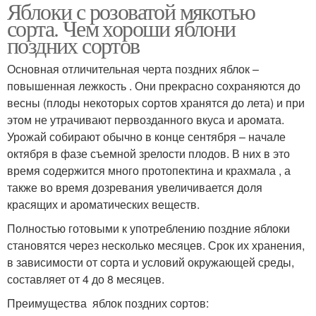
Яблоки с розоватой мякотью
Розовый жемчуг
Яблоко с красными
сорта. Чем хороши яблони
поздних сортов
Основная отличительная черта поздних яблок –
Яблоки на
повышенная лежкость . Они прекрасно сохраняются до
дегустационном
Розовый налив
весны (плоды некоторых сортов хранятся до лета) и при
марафоне
этом не утрачивают первозданного вкуса и аромата.
Урожай собирают обычно в конце сентября – начале
октября в фазе съемной зрелости плодов. В них в это
Яблоки с сюрпризом
время содержится много протопектина и крахмала , а
также во время дозревания увеличивается доля
красящих и ароматических веществ.
Полностью готовыми к употреблению поздние яблоки
становятся через несколько месяцев. Срок их хранения,
в зависимости от сорта и условий окружающей среды,
составляет от 4 до 8 месяцев.
Преимущества яблок поздних сортов: