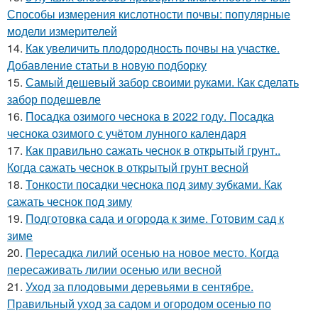
Способы измерения кислотности почвы: популярные
модели измерителей
14.
Как увеличить плодородность почвы на участке.
Добавление статьи в новую подборку
15.
Самый дешевый забор своими руками. Как сделать
забор подешевле
16.
Посадка озимого чеснока в 2022 году. Посадка
чеснока озимого с учётом лунного календаря
17.
Как правильно сажать чеснок в открытый грунт..
Когда сажать чеснок в открытый грунт весной
18.
Тонкости посадки чеснока под зиму зубками. Как
сажать чеснок под зиму
19.
Подготовка сада и огорода к зиме. Готовим сад к
зиме
20.
Пересадка лилий осенью на новое место. Когда
пересаживать лилии осенью или весной
21.
Уход за плодовыми деревьями в сентябре.
Правильный уход за садом и огородом осенью по