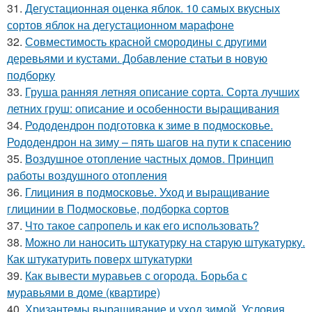
31.
Дегустационная оценка яблок. 10 самых вкусных
сортов яблок на дегустационном марафоне
32.
Совместимость красной смородины с другими
деревьями и кустами. Добавление статьи в новую
подборку
33.
Груша ранняя летняя описание сорта. Сорта лучших
летних груш: описание и особенности выращивания
34.
Рододендрон подготовка к зиме в подмосковье.
Рододендрон на зиму – пять шагов на пути к спасению
35.
Воздушное отопление частных домов. Принцип
работы воздушного отопления
36.
Глициния в подмосковье. Уход и выращивание
глицинии в Подмосковье, подборка сортов
37.
Что такое сапропель и как его использовать?
38.
Можно ли наносить штукатурку на старую штукатурку.
Как штукатурить поверх штукатурки
39.
Как вывести муравьев с огорода. Борьба с
муравьями в доме (квартире)
40.
Хризантемы выращивание и уход зимой. Условия