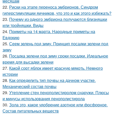
месяцам
22.
Риски на этапе переноса эмбрионов. Синдром
гиперстимуляции яичников, что это и как этого избежать?
23.
Почему из одного эмбриона получаются близняшки
или тройняшки. Виды
24.
Приметы на 14 марта. Народные приметы на
Евдокию
25.
Сеем зелень под зиму. Принцип посадки зелени под
зиму
26.
Посадка зелени под зиму сроки посадки. Идеальное
время для высадки зелени
27.
Какой сорт яблок имеет красную мякоть. Немного
истории
28.
Как определить тип почвы на дачном участке.
Механический состав почвы
29.
Утепление стен пенополистиролом снаружи. Плюсы
и минусы использования пенополистирола
30.
Зола это, какое удобрение азотное или фосфорное.
Состав питательных веществ