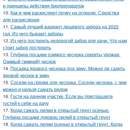
и принципы действия биопрепаратов
10.
Как и чем раскисляют почву на огороде. Средства
для раскисления
11.
Самый лучший вариант дешевого забора на 2022
год. Из чего бывают заборы
12.
Из чего построить недорогой забор для дачи. Что нам
стоит забор построить
13.
Глубина посадки озимого чеснока секреты урожая.
Озимый (зимний) чеснок
14.
Посадка ярового чеснока под зиму. Можно ли садить
яровой чеснок в зиму
15.
Соседи на грядке для чеснока. Соседи чеснока, с чем
можно и нельзя сажать рядом
16.
Гости на дачном участке. Если вы приглашаете
гостей к себе на дачу
17.
Когда сажать лилии в открытый грунт осенью.
Глубина посадки луковиц лилий в открытый грунт
18.
Когда сажать лилии осенью в открытый грунт. Когда