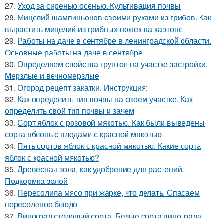
27.
Уход за сиренью осенью. Культивация почвы
28.
Мицелий шампиньонов своими руками из грибов. Как
вырастить мицелий из грибных ножек на картоне
29.
Работы на даче в сентябре в ленинградской области.
Основные работы на даче в сентябре
30.
Определяем свойства грунтов на участке застройки.
Мерзлые и вечномерзлые
31.
Огород рецепт закатки. Инструкция:
32.
Как определить тип почвы на своем участке. Как
определить свой тип почвы и зачем
33.
Сорт яблок с розовой мякотью. Как были выведены
сорта яблонь с плодами с красной мякотью
34.
Пять сортов яблок с красной мякотью. Какие сорта
яблок с красной мякотью?
35.
Древесная зола, как удобрение для растений.
Подкормка золой
36.
Пересолила мясо при жарке, что делать. Спасаем
пересоленое блюдо
37.
Виноград столовый сорта. Белые сорта винограда