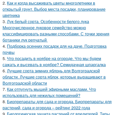
2.
Как и когда высаживать цветы многолетники в
открытый грунт. Выбор места посадки, планирование
цветника
3.
Лук белый сорта. Особенности белого лука
Многочисленное луковое семейство можно
классифицировать разными способами. С точки зрения
ботаники лук репчатый
4.
Подборка осенних посадок для на даче. Подготовка
почвы
5.
Что посадить в ноябре на огороде. Что мы будем
сажать и высевать в ноябре? Семидачная шпаргалка
6.
Лучшие сорта зимних яблонь для Волгоградской
области. Лучшие сорта яблок, которые выращивают в
Волгоградской области
7.
Как отпугнуть мышей эфирными маслами. Что
использовать для нежилых помещений?
8.
Биопрепараты для сада и огорода. Биопрепараты для
растений, сада и огорода – рейтинг 2022 года
9.
Биологическая защита растений от вредителей. Типы