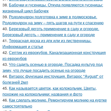
38.
Бабочки и гусеницы. Откуда появляются гусеницы:
жизненный цикл бабочек
39.
Рододендрон подготовка к зиме в подмосковье.
Рододендрон на зиму – пять шагов на пути к спасению
40.
Березовый деготь применение в саду и огороде.
Березовый деготь – применение в саду и огороде
41.
Террасная доска из дпк или из лиственницы.
Информация и статьи
42.
Септик из еврокубов. Канализационная конструкция
из еврокубов
43.
Что садить осенью в огороде. Посадка культур под
зиму, что лучше посадить осенью на огороде
44.
Витарос фунгицид инструкция. Витарос "Avgust" от
болезней 2мл
45.
Как называется цветок, как колокольчик. Цветы,
похожие на колокольчики: названия и фото
46.
Как сделать молнию. Ремонтируем молнию на куртке
самостоятельно