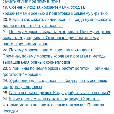
сажать лилии под зиму в грунт
19.
Осенний уход за хризантемами. Уход за
хризантемами осенью и подготовка к зимнему укрытию
20.
Когда и как сажать лилии осенью. Когда нужно сажать
лилии в открытый грунт осенью
21.
Почему морковь вырастает корявая. Почему морковь
вырастает уродливая. Основные причины, почему
растет корявая морковь
22.
Почему морковь растет корявая и что делать.
Причины, почему морковь корявая и рогатая и методы
выращивания ровных корнеплодов
23.
3 причины почему морковь растет рогатой. Причины
“рогатости” моркови
24.
Удобрение для сада осенью. Когда делать осеннюю
подкормку плодовых
25.
Газон осенью стрижка. Когда удобрять газон осенью?
26.
Какие цветы можно сажать под зиму. 12 цветов,
которые можно посадить осенью под зиму + Правила
посадки