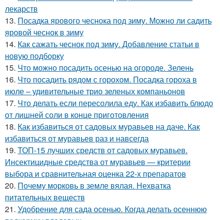
лекарств
13.
Посадка ярового чеснока под зиму. Можно ли садить
яровой чеснок в зиму
14.
Как сажать чеснок под зиму. Добавление статьи в
новую подборку
15.
Что можно посадить осенью на огороде. Зелень
16.
Что посадить рядом с горохом. Посадка гороха в
июле – удивительные трио зеленых компаньонов
17.
Что делать если пересолила еду. Как избавить блюдо
от лишней соли в конце приготовления
18.
Как избавиться от садовых муравьев на даче. Как
избавиться от муравьев раз и навсегда
19.
ТОП-15 лучших средств от садовых муравьев.
Инсектицидные средства от муравьев — критерии
выбора и сравнительная оценка 22-х препаратов
20.
Почему морковь в земле вялая. Нехватка
питательных веществ
21.
Удобрение для сада осенью. Когда делать осеннюю