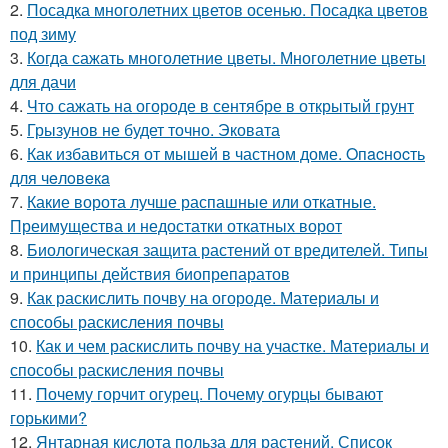
2.
Посадка многолетних цветов осенью. Посадка цветов
под зиму
3.
Когда сажать многолетние цветы. Многолетние цветы
для дачи
4.
Что сажать на огороде в сентябре в открытый грунт
5.
Грызунов не будет точно. Эковата
6.
Как избавиться от мышей в частном доме. Oпacнocть
для чeлoвeкa
7.
Какие ворота лучше распашные или откатные.
Преимущества и недостатки откатных ворот
8.
Биологическая защита растений от вредителей. Типы
и принципы действия биопрепаратов
9.
Как раскислить почву на огороде. Материалы и
способы раскисления почвы
10.
Как и чем раскислить почву на участке. Материалы и
способы раскисления почвы
11.
Почему горчит огурец. Почему огурцы бывают
горькими?
12.
Янтарная кислота польза для растений. Список