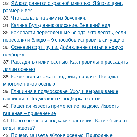
32.
Яблоки ранетки с красной мякотью. Яблоки: цвет,
размер и вес
33.
Что сделать на зиму из брусники.
34.
Калина Бульденеж описание. Внешний вид
35.
Как спасти пересоленные блюда. Что делать, если
пересолили блюдо – 9 способов исправить ситуацию
36.
Осенний сорт груши. Добавление статьи в новую
подборку
37.
Рассадить лилии осенью. Как правильно рассадить
лилии осенью
38.
Какие цветы сажать под зиму на даче. Посадка
многолетников осенью
39.
Глициния в подмосковье. Уход и выращивание
глицинии в Подмосковье, подборка сортов
40.
Гашеная известь применение на даче. Известь
гашеная – применение
41.
Навоз осенью и под какие растения. Какие бывают
виды навоза?
42.
Почему зацвела яблоня осенью. Природные