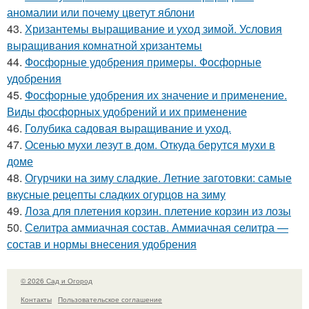
аномалии или почему цветут яблони
43.
Хризантемы выращивание и уход зимой. Условия
выращивания комнатной хризантемы
44.
Фосфорные удобрения примеры. Фосфорные
удобрения
45.
Фосфорные удобрения их значение и применение.
Виды фосфорных удобрений и их применение
46.
Голубика садовая выращивание и уход.
47.
Осенью мухи лезут в дом. Откуда берутся мухи в
доме
48.
Огурчики на зиму сладкие. Летние заготовки: самые
вкусные рецепты сладких огурцов на зиму
49.
Лоза для плетения корзин. плетение корзин из лозы
50.
Селитра аммиачная состав. Аммиачная селитра —
состав и нормы внесения удобрения
© 2026 Сад и Огород
Контакты
Пользовательское соглашение