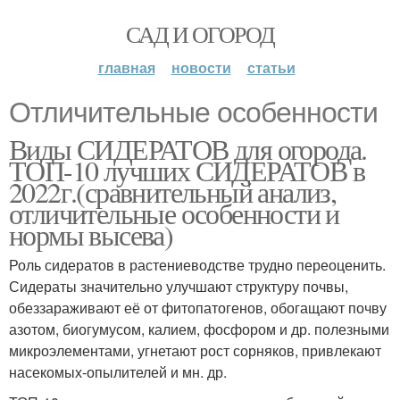
САД И ОГОРОД
главная
новости
статьи
Отличительные особенности
Виды СИДЕРАТОВ для огорода.
ТОП-10 лучших СИДЕРАТОВ в
2022г.(сравнительный анализ,
отличительные особенности и
нормы высева)
Роль сидератов в растениеводстве трудно переоценить.
Сидераты значительно улучшают структуру почвы,
обеззараживают её от фитопатогенов, обогащают почву
азотом, биогумусом, калием, фосфором и др. полезными
микроэлементами, угнетают рост сорняков, привлекают
насекомых-опылителей и мн. др.