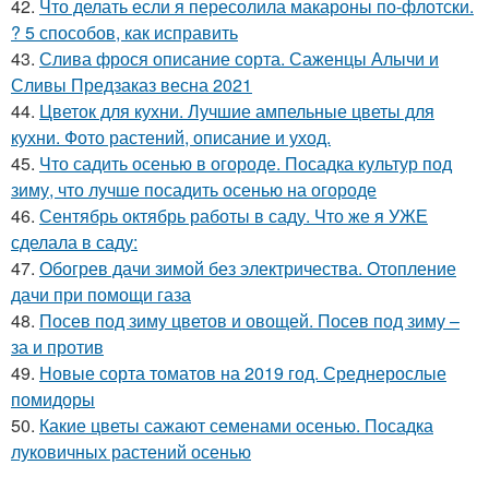
42.
Что делать если я пересолила макароны по-флотски.
? 5 способов, как исправить
43.
Слива фрося описание сорта. Саженцы Алычи и
Сливы Предзаказ весна 2021
44.
Цветок для кухни. Лучшие ампельные цветы для
кухни. Фото растений, описание и уход.
45.
Что садить осенью в огороде. Посадка культур под
зиму, что лучше посадить осенью на огороде
46.
Сентябрь октябрь работы в саду. Что же я УЖЕ
сделала в саду:
47.
Обогрев дачи зимой без электричества. Отопление
дачи при помощи газа
48.
Посев под зиму цветов и овощей. Посев под зиму –
за и против
49.
Новые сорта томатов на 2019 год. Среднерослые
помидоры
50.
Какие цветы сажают семенами осенью. Посадка
луковичных растений осенью