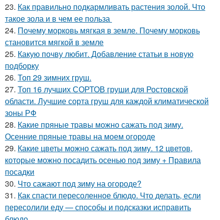
23.
Как правильно подкармливать растения золой. Что
такое зола и в чем ее польза
24.
Почему морковь мягкая в земле. Почему морковь
становится мягкой в земле
25.
Какую почву любит. Добавление статьи в новую
подборку
26.
Топ 29 зимних груш.
27.
Топ 16 лучших СОРТОВ груши для Ростовской
области. Лучшие сорта груш для каждой климатической
зоны РФ
28.
Какие пряные травы можно сажать под зиму.
Осенние пряные травы на моем огороде
29.
Какие цветы можно сажать под зиму. 12 цветов,
которые можно посадить осенью под зиму + Правила
посадки
30.
Что сажают под зиму на огороде?
31.
Как спасти пересоленное блюдо. Что делать, если
пересолили еду — способы и подсказки исправить
блюдо