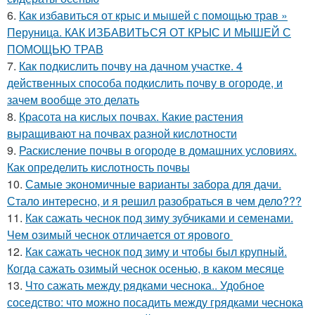
6.
Как избавиться от крыс и мышей с помощью трав »
Перуница. КАК ИЗБАВИТЬСЯ ОТ КРЫС И МЫШЕЙ С
ПОМОЩЬЮ ТРАВ
7.
Как подкислить почву на дачном участке. 4
действенных способа подкислить почву в огороде, и
зачем вообще это делать
8.
Красота на кислых почвах. Какие растения
выращивают на почвах разной кислотности
9.
Раскисление почвы в огороде в домашних условиях.
Как определить кислотность почвы
10.
Самые экономичные варианты забора для дачи.
Стало интересно, и я решил разобраться в чем дело???
11.
Как сажать чеснок под зиму зубчиками и семенами.
Чем озимый чеснок отличается от ярового
12.
Как сажать чеснок под зиму и чтобы был крупный.
Когда сажать озимый чеснок осенью, в каком месяце
13.
Что сажать между рядками чеснока.. Удобное
соседство: что можно посадить между грядками чеснока