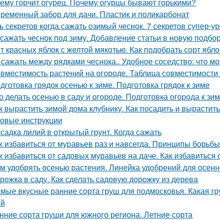
ему горчит огурец. Почему огурцы бывают горькими?
ременный забор для дачи. Пластик и поликарбонат
ь секретов когда сажать озимый чеснок. 7 секретов супер-у
 сажать чеснок под зиму. Добавление статьи в новую подбо
т красных яблок с желтой мякотью. Как подобрать сорт ябл
 сажать между рядками чеснока.. Удобное соседство: что м
вместимость растений на огороде. Таблица совместимости
дготовка грядок осенью к зиме. Подготовка грядок к зиме
о делать осенью в саду и огороде. Подготовка огорода к зи
к вырастить зимой дома клубнику. Как посадить и вырастит
овые инструкции
садка лилий в открытый грунт. Когда сажать
к избавиться от муравьев раз и навсегда. Принципы борьб
к избавиться от садовых муравьев на даче. Как избавиться 
м удобрять осенью растения. Линейка удобрений для осенн
рожка в саду. Как сделать садовую дорожку из дерева
мые вкусные ранние сорта груш для подмосковья. Какая гр
ей
нние сорта груши для южного региона. Летние сорта