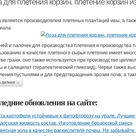
 для плетения корзин. плетение корзин и
a является производителем плетеных плантаций ивы, а так
иала:
ней и палочек для производства плетения и производства п
ьзованию в качестве плетеного сырья плетение имеет много
тве грани, оно также используется при производстве целлю
ы и салицилат (терапевтический гликозид). Черви также в
ления пустынями и для предотвращения эрозии почв; а такж
ь дальше →
ледние обновления на сайте:
та картофеля устойчивые к фитофторозу на урале. Лучшие
досская жидкость состав. Изготовление бордосской смеси
весная зола в качестве раскислителя почвы. Не забывайте