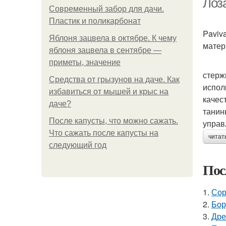
Лоза
Современный забор для дачи.
Пластик и поликарбонат
Paviv
Яблоня зацвела в октябре. К чему
матер
яблоня зацвела в сентябре —
приметы, значение
стерж
Средства от грызунов на даче. Как
испол
избавиться от мышей и крыс на
качес
даче?
танин
После капусты, что можно сажать.
управ
Что сажать после капусты на
читат
следующий год
Пос
1.
Сор
2.
Бор
3.
Дре