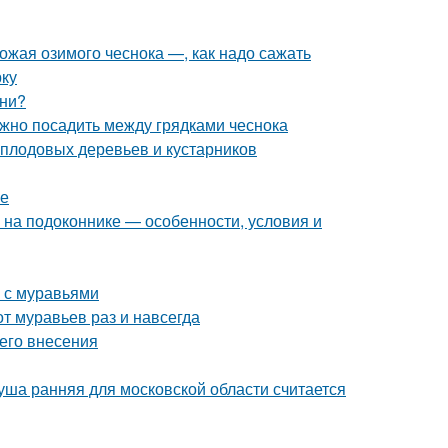
рожая озимого чеснока —, как надо сажать
рку
они?
ожно посадить между грядками чеснока
 плодовых деревьев и кустарников
ме
ь на подоконнике — особенности, условия и
ы с муравьями
от муравьев раз и навсегда
его внесения
уша ранняя для московской области считается