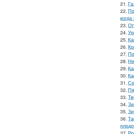
21.
Га
22.
По
когда
23.
От
24.
Ух
25.
Ка
26.
Ко
27.
По
28.
Не
29.
Ка
30.
Ка
31.
Со
32.
Пя
33.
Тв
34.
Зи
35.
Зи
36.
Та
плодо
37.
Ро