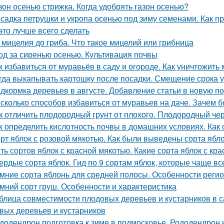
зон осенью стрижка. Когда удобрять газон осенью?
садка петрушки и укропа осенью под зиму семенами. Как пр
 это лучше всего сделать
 мицелия до гриба. Что такое мицелий или грибница
од за сиренью осенью. Культивация почвы
к избавиться от муравьёв в саду и огороде. Как уничтожить
гда выкапывать картошку после посадки. Смещение срока у
дкормка деревьев в августе. Добавление статьи в новую п
сколько способов избавиться от муравьев на даче. Зачем б
к отличить плодородный грунт от плохого. Плодородный чер
к определить кислотность почвы в домашних условиях. Как
рт яблок с розовой мякотью. Как были выведены сорта ябл
ть сортов яблок с красной мякотью. Какие сорта яблок с кр
ердые сорта яблок. Гид по 9 сортам яблок, которые чаще в
мние сорта яблонь для средней полосы. Особенности реги
мний сорт груш. Особенности и характеристика
блица совместимости плодовых деревьев и кустарников в 
вых деревьев и кустарников
додендрон подготовка к зиме в подмосковье. Рододендрон н