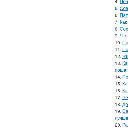
4.
Поч
5.
Сов
6.
Пят
7.
Как
8.
Сор
9.
Что
10.
Со
11.
По
12.
Чт
13.
Ка
пошаг
14.
По
15.
Ка
16.
Ка
17.
Че
18.
До
19.
Са
лучш
20.
Ра