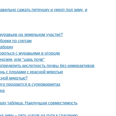
авильно сажать петрушку и укроп под зиму, и
 муравьев на земельном участке?
борки по сортам
одборку
ороться с муравьями в огороде
нозем, или "царь почв"
 определить кислотность почвы без химреактивов
онь с плодами с красной мякотью
асной мякотью?
сего продаются в супермаркетах
она
саду таблица. Наилучшая совместимость
а зиму – пять шагов на пути к спасению