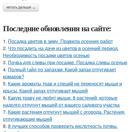
читать дальше →
Последние обновления на сайте:
1.
Посадка цветов в зиму. Правила осенних работ
2.
Что посадить на даче из цветов в осенний период.
Необходимость посадки цветов осенью
3.
Почва для сливы при посадке. Посадка сливы осенью
4.
Полный гайд по запахам. Какой запах отпугивает
комаров?
5.
Какие ароматы трав и специй не переносят мыши и
крысы. Какой запах отпугивает мышей
6.
Какую траву не любят мыши. 8 растений, которые
надолго отпугнут мышей от вашего садового участка
7.
Какие растения отпугнут мышей с огорода. Растения,
отпугивающие мышей
8.
8 лучших способов проверить кислотность почвы.