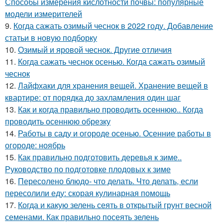
Способы измерения кислотности почвы: популярные
модели измерителей
9.
Когда сажать озимый чеснок в 2022 году. Добавление
статьи в новую подборку
10.
Озимый и яровой чеснок. Другие отличия
11.
Когда сажать чеснок осенью. Когда сажать озимый
чеснок
12.
Лайфхаки для хранения вещей. Хранение вещей в
квартире: от порядка до захламления один шаг
13.
Как и когда правильно проводить осеннюю.. Когда
проводить осеннюю обрезку
14.
Работы в саду и огороде осенью. Осенние работы в
огороде: ноябрь
15.
Как правильно подготовить деревья к зиме..
Руководство по подготовке плодовых к зиме
16.
Пересолено блюдо- что делать. Что делать, если
пересолили еду: скорая кулинарная помощь
17.
Когда и какую зелень сеять в открытый грунт весной
семенами. Как правильно посеять зелень