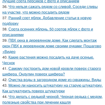
лучшие сорта персиков с фото и описанием
36.
Что нельзя сажать рядом со сливой. Соседи сливы
на участке, что можно посадить рядом
37.
Ранний сорт яблок. Добавление статьи в новую
подборку
38.
Сорта осенних яблонь. 50 сортов яблок с фото и
описаниями
39.
ПВХ окна в деревянном доме. Как сделать монтаж
окон ПВХ в деревянном доме своими руками: Пошагово
+Видео
40.
Какие растения можно посадить на даче осенью.
Чеснок
41.
Самому построить дом новой кровли поверх старого
шифера. Ондулин поверх шифера?
42.
Очистка воды в загородном доме из скважины. Виды
43.
Можно ли наносить штукатурку на старую штукатурку.
Как штукатурить поверх штукатурки
44.
Что делать с редькой черной. Черная редька с медом,
полезные свойства при лечении кашля