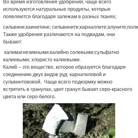
Во время изготовления удобрений, чаще всего
используются натуральные продукты, которые
появляются благодаря залежам в разных тканях;
сильвине;каинитине; сильвините;карналлите;алуните;пол
Также удобрения различаются на подвидам, они
бывают:
калимагнезивными;калийно солевыми;сульфатно
калиевыми; хлористо калиевыми.
Калий – это вещество, которое образуется благодаря
соединению двух видов руд: карнатиловой и
сульвинтововой. Чаще всего подкормку можно
встретить в гранулах, цвет гранул бывает серо-красного
цвета или серо-белого.