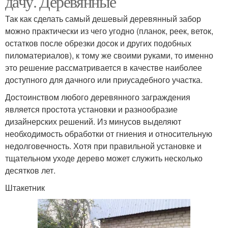
дачу. Деревянные
Так как сделать самый дешевый деревянный забор
можно практически из чего угодно (планок, реек, веток,
остатков после обрезки досок и других подобных
Бюджетные заборы
Забор для дачи
пиломатериалов), к тому же своими руками, то именно
это решение рассматривается в качестве наиболее
доступного для дачного или приусадебного участка.
Достоинством любого деревянного заграждения
Деревянные заборы
Бесплатный забор
является простота установки и разнообразие
дизайнерских решений. Из минусов выделяют
необходимость обработки от гниения и относительную
недолговечность. Хотя при правильной установке и
Забор в зависимости
Забор из дерева
тщательном уходе дерево может служить несколько
десятков лет.
Штакетник
Металлический забор
Забор из сетки