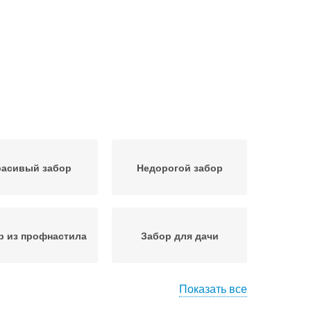
расивый забор
Недорогой забор
р из профнастила
Забор для дачи
Показать все
адежный забор
Минусы для заборов