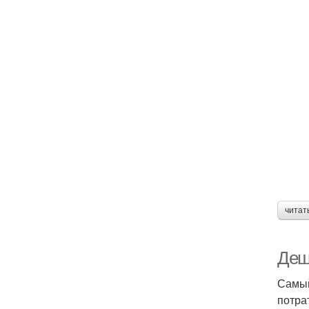
читат
Деш
Самый
потра