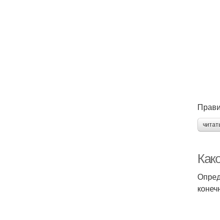
Прави
читат
Как
Опред
конеч