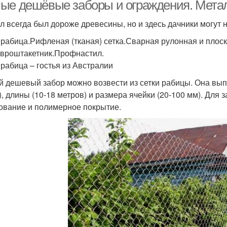
сетки
ые дешёвые заборы и ограждения. Мета
л всегда был дороже древесины, но и здесь дачники могут
 рабица.Рифленая (тканая) сетка.Сварная рулонная и плоск
епрозрачный забор
Забор из дерева
Евроштакетник.Профнастил.
 рабица – гостья из Австралии
 дешевый забор можно возвести из сетки рабицы. Она выпу
), длины (10-18 метров) и размера ячейки (20-100 мм). Для
ование и полимерное покрытие.