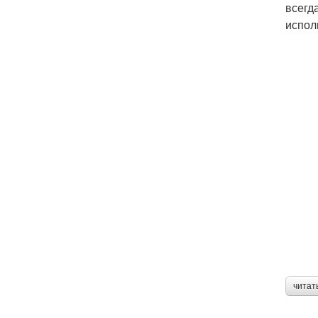
всегд
испол
читат