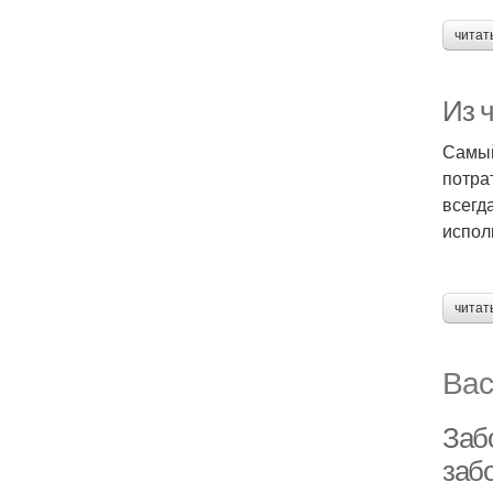
читат
Из 
Самый
потра
всегд
испол
читат
Вас
Заб
забо