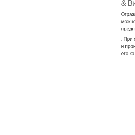
& В
Ограж
можно
предп
. При
и про
его к