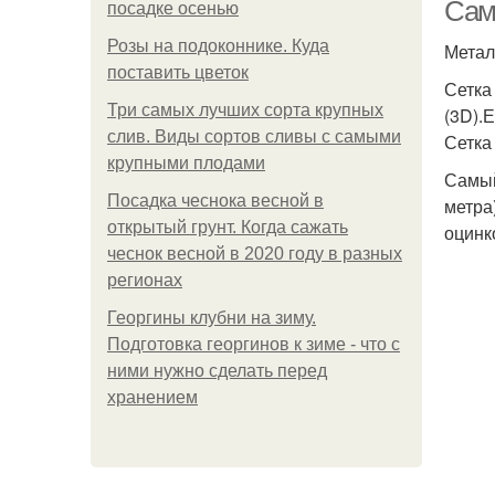
Сам
посадке осенью
Розы на подоконнике. Куда
Метал
поставить цветок
Сетка
Н
Три самых лучших сорта крупных
(3D).
слив. Виды сортов сливы с самыми
Сетка
крупными плодами
Самый
Посадка чеснока весной в
метра
открытый грунт. Когда сажать
оцинк
чеснок весной в 2020 году в разных
регионах
Георгины клубни на зиму.
Подготовка георгинов к зиме - что с
ними нужно сделать перед
хранением