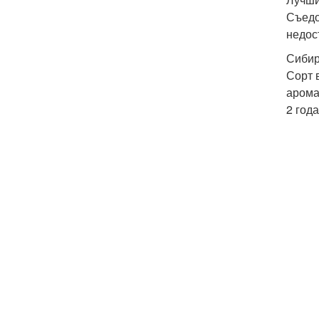
Съедо
недос
Сибир
Сорт 
арома
2 год