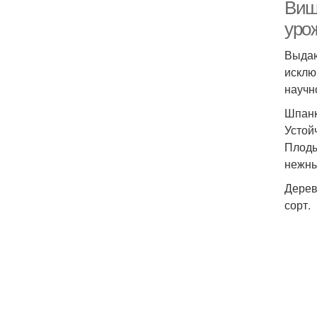
Виш
уро
Выдаю
исклю
научн
Шпанк
Устой
Плоды
нежны
Дерев
сорт.