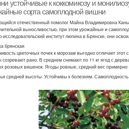
ни устойчивые к коккомикозу и монилиозу
жайные сорта самоплодной вишни
щийся отечественный помолог Майна Владимировна Каньш
чительной выносливостью, при этом урожайные и самопло
о-исследовательский институт люпина в Брянске, они освои
а брянская
чивость цветочных почек к морозам выгодно отличает этот 
 созревают рано. В среднем снимают по 11 кг ягод с дерев
х розовых вишенок. Ягоды ровные, средний вес примерно 4
ья средней высоты. Устойчивы к болезням. Самоплодность 