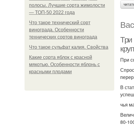
читат
полосы. Лучшие сорта жимолости
— ТОП-50 2022 года
Вас
Что такое технический сорт
винограда. Особенности
технических сортов винограда
Три
кру
Что такое сульфат калия. Свойства
Какие сорта яблок с красной
При с
мякотью. Особенности яблонь с
Спрос
красными плодами
перер
В ста
успеш
чья м
Велич
80-100