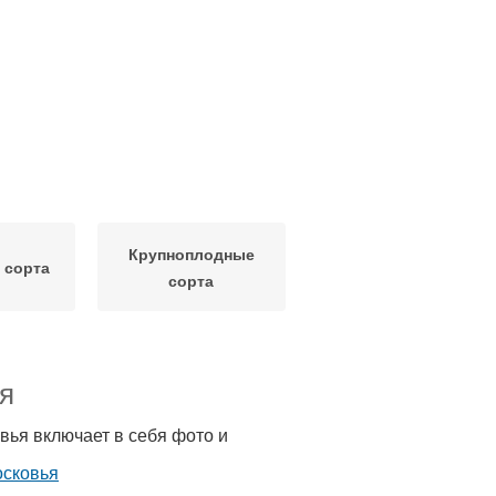
Крупноплодные
 сорта
сорта
я
ья включает в себя фото и