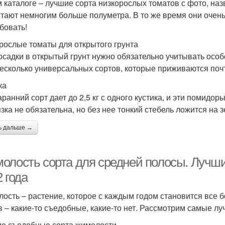
м каталоге – лучшие сорта низкорослых томатов с фото, на
тают немногим больше полуметра. В то же время они очень
бовать!
рослые томаты для открытого грунта
осадки в открытый грунт нужно обязательно учитывать особ
несколько универсальных сортов, которые приживаются почт
ка
аранний сорт дает до 2,5 кг с одного кустика, и эти помидо
зка не обязательна, но без нее тонкий стебель ложится на 
ь дальше →
олость сорта для средней полосы. Лучш
 года
ость – растение, которое с каждым годом становится все 
в – какие-то съедобные, какие-то нет. Рассмотрим самые лу
е съедобные сорта жимолости