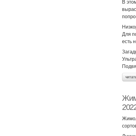
В это
вырас
попро
Низко
Для п
есть 
Загад
Ультр
Подвя
читат
Жим
2022
Жимол
сорто
Лучши