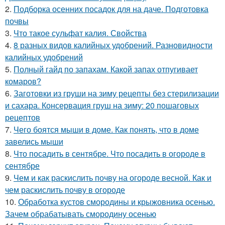
2.
Подборка осенних посадок для на даче. Подготовка
почвы
3.
Что такое сульфат калия. Свойства
4.
8 разных видов калийных удобрений. Разновидности
калийных удобрений
5.
Полный гайд по запахам. Какой запах отпугивает
комаров?
6.
Заготовки из груши на зиму рецепты без стерилизации
и сахара. Консервация груш на зиму: 20 пошаговых
рецептов
7.
Чего боятся мыши в доме. Как понять, что в доме
завелись мыши
8.
Что посадить в сентябре. Что посадить в огороде в
сентябре
9.
Чем и как раскислить почву на огороде весной. Как и
чем раскислить почву в огороде
10.
Обработка кустов смородины и крыжовника осенью.
Зачем обрабатывать смородину осенью