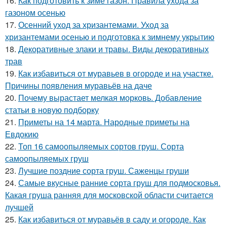
16.
Как подготовить к зиме газон. Правила ухода за
газоном осенью
17.
Осенний уход за хризантемами. Уход за
хризантемами осенью и подготовка к зимнему укрытию
18.
Декоративные злаки и травы. Виды декоративных
трав
19.
Как избавиться от муравьев в огороде и на участке.
Причины появления муравьёв на даче
20.
Почему вырастает мелкая морковь. Добавление
статьи в новую подборку
21.
Приметы на 14 марта. Народные приметы на
Евдокию
22.
Топ 16 самоопыляемых сортов груш. Сорта
самоопыляемых груш
23.
Лучшие поздние сорта груш. Саженцы груши
24.
Самые вкусные ранние сорта груш для подмосковья.
Какая груша ранняя для московской области считается
лучшей
25.
Как избавиться от муравьёв в саду и огороде. Как