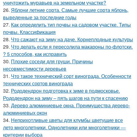
уничтожить муравьев на земельном участке?
26.
Яблони летние сорта. Самые лучшие сорта яблонь,
выведенные за последние годы
27.
Как определить тип почвы на садовом участке. Типы
почвы. Классификация
28.
Что сажают на зиму на даче. Корнеплодные культуры
29.
Что делать если я пересолила макароны по-флотски.
? 5 способов, как исправить
30.
Плохие соседи для груши. Причины
несовместимости деревьев
31.
Что такое технический сорт винограда. Особенности
технических сортов винограда
32.
Рододендрон подготовка к зиме в подмосковье.
Рододендрон на зиму – пять шагов на пути к спасению
33.
Дерево алюминиевые окна. Преимущества дерево-
алюминиевых окон
34.
Неприхотливые цветы для клумбы цветущие все
лето многолетники. Однолетники или многолетники —
критерии выбора