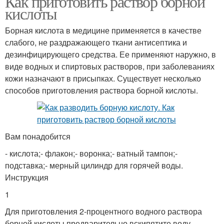
Как приготовить раствор борной
кислоты
Борная кислота в медицине применяется в качестве
Приманки с борной
слабого, не раздражающего ткани антисептика и
Кислота от муравьев
кислотой
дезинфицирующего средства. Ее применяют наружно, в
виде водных и спиртовых растворов, при заболеваниях
кожи назначают в присыпках. Существует несколько
способов приготовления раствора борной кислоты.
Кислота для муравьёв
Вам понадобится
- кислота;- флакон;- воронка;- ватный тампон;-
подставка;- мерный цилиндр для горячей воды.
Инструкция
1
Для приготовления 2-процентного водного раствора
борной кислоты предварительно вскипятите воду.