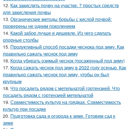
12.
Как закислить почву на участке. 7 простых средств
для закисления почвы
13.
Органические методы борьбы с кислой почвой:
проверены не одним поколением
14.
Какой забор лучше и дешевле. Из чего сделать
опорные столбы
15.
Продуктивный способ посадки чеснока под зиму. Как
правильно сажать чеснок под зиму
16.
Когда убирать озимый чеснок (посаженный под зиму)
17.
Когда сажать чеснок под зиму в 2022 году осенью. Как
правильно сажать чеснок под зиму, чтобы он был
крупным
18.
Что посадить рядом с метельчатой гортензией. Что
посадить рядом с гортензией метельчатой
19.
Совместимость культур на грядках. Совместимость
культур при посадке
20.
Подготовка сада и огорода к зиме. Готовим сад к
зиме