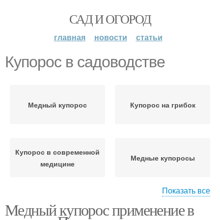
САД И ОГОРОД
главная
новости
статьи
Купорос в садоводстве
Медный купорос
Купорос на грибок
Купорос в современной
Медные купоросы
медицине
Показать все
Медный купорос применение в
Купорос в борьбе
Купорос для роз