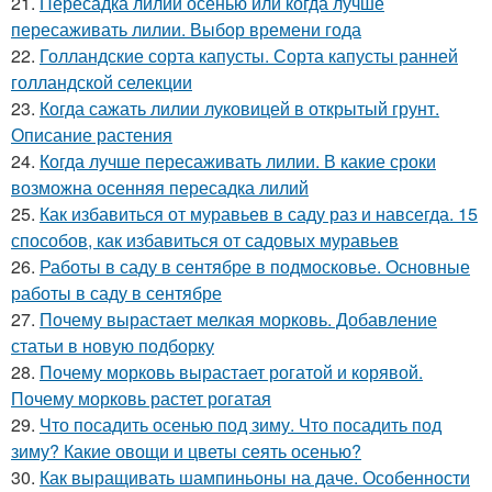
21.
Пересадка лилии осенью или когда лучше
пересаживать лилии. Выбор времени года
22.
Голландские сорта капусты. Сорта капусты ранней
голландской селекции
23.
Когда сажать лилии луковицей в открытый грунт.
Описание растения
24.
Когда лучше пересаживать лилии. В какие сроки
возможна осенняя пересадка лилий
25.
Как избавиться от муравьев в саду раз и навсегда. 15
способов, как избавиться от садовых муравьев
26.
Работы в саду в сентябре в подмосковье. Основные
работы в саду в сентябре
27.
Почему вырастает мелкая морковь. Добавление
статьи в новую подборку
28.
Почему морковь вырастает рогатой и корявой.
Почему морковь растет рогатая
29.
Что посадить осенью под зиму. Что посадить под
зиму? Какие овощи и цветы сеять осенью?
30.
Как выращивать шампиньоны на даче. Особенности