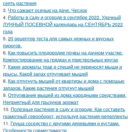
сеять растения
3.
Что сажают осенью на даче. Чеснок
4.
Работы в саду и огороде в сентябре 2022. Удачный
ЛУННЫЙ ПОСЕВНОЙ календарь на СЕНТЯБРЬ 2022
года
5.
20 рецептов теста для самых нежных и вкусных
пирогов.
6.
Как повысить плодородие почвы на дачном участке.
Компостирование на грядках и приствольных кругах
7.
Какие ароматы трав и специй не переносят мыши и
крысы. Какой запах отпугивает мышей
8.
Как отпугнуть мышей от квартиры и дома с помощью
запахов. Какие растения отпугнут мышей
9.
Отпугивание мышей из дома народными средствами.
Неприятный для грызунов аромат
10.
Полезные растения в саду и огороде. Как составить
грамотный севооборот, используя растения-репелленты
11.
Груша соседство с другими деревьями и кустами.
Особенности совместимости