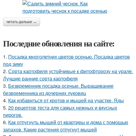
читать дальше →
Последние обновления на сайте:
1.
Посадка многолетних цветов осенью. Посадка цветов
под зиму
2.
Сорта картофеля устойчивые к фитофторозу на урале.
Лучшие ранние сорта картофеля
3.
Безвременник посадка осенью. Выращивание
безвременника из дочерних луковиц
4.
Как избавиться от кротов и мышей на участке. Яды
5.
20 рецептов теста для самых нежных и вкусных
пирогов.
6.
Как отпугнуть мышей от квартиры и дома с помощью
запахов. Какие растения отпугнут мышей