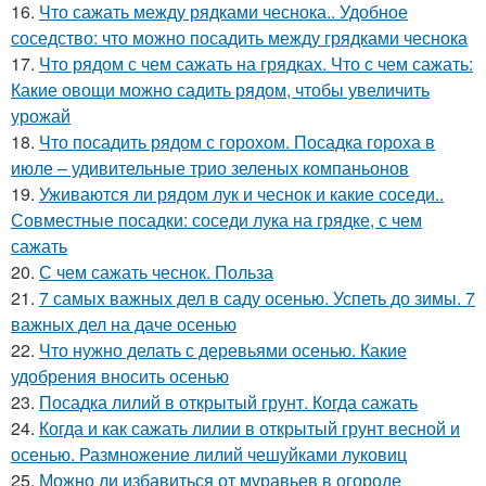
16.
Что сажать между рядками чеснока.. Удобное
соседство: что можно посадить между грядками чеснока
17.
Что рядом с чем сажать на грядках. Что с чем сажать:
Какие овощи можно садить рядом, чтобы увеличить
урожай
18.
Что посадить рядом с горохом. Посадка гороха в
июле – удивительные трио зеленых компаньонов
19.
Уживаются ли рядом лук и чеснок и какие соседи..
Совместные посадки: соседи лука на грядке, с чем
сажать
20.
С чем сажать чеснок. Польза
21.
7 самых важных дел в саду осенью. Успеть до зимы. 7
важных дел на даче осенью
22.
Что нужно делать с деревьями осенью. Какие
удобрения вносить осенью
23.
Посадка лилий в открытый грунт. Когда сажать
24.
Когда и как сажать лилии в открытый грунт весной и
осенью. Размножение лилий чешуйками луковиц
25.
Можно ли избавиться от муравьев в огороде