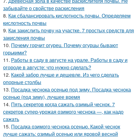
7.
Древесная зола в качестве раскислителя почвы. Не
забывайте о свойстве раскисления
8.
Как сбалансировать кислотность почвы. Определяем
кислотность почвы
9.
Как закислить почву на участке. 7 простых средств для
закисления почвы
10.
Почему горчит огурец. Почему огурцы бывают
горькими?
11.
Работы в саду в августе на урале. Работы в саду и
огороде в августе: что нужно сделать?
12.
Какой забор лучше и дешевле. Из чего сделать
опорные столбы
13.
Посадка чеснока осенью под зиму. Посадка чеснока
осенью (под зиму), лучшее время
14.
Пять секретов когда сажать озимый чеснок. 7
секретов супер-урожая озимого чеснока —, как надо
сажать
15.
Посадка озимого чеснока осенью. Какой чеснок
лучше сажать: озимый осенью или яровой весной