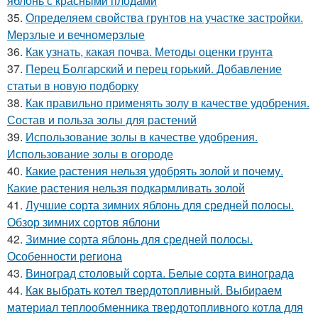
яблонь с красными плодами
35.
Определяем свойства грунтов на участке застройки.
Мерзлые и вечномерзлые
36.
Как узнать, какая почва. Методы оценки грунта
37.
Перец Болгарский и перец горький. Добавление
статьи в новую подборку
38.
Как правильно применять золу в качестве удобрения.
Состав и польза золы для растений
39.
Использование золы в качестве удобрения.
Использование золы в огороде
40.
Какие растения нельзя удобрять золой и почему.
Какие растения нельзя подкармливать золой
41.
Лучшие сорта зимних яблонь для средней полосы.
Обзор зимних сортов яблони
42.
Зимние сорта яблонь для средней полосы.
Особенности региона
43.
Виноград столовый сорта. Белые сорта винограда
44.
Как выбрать котел твердотопливный. Выбираем
материал теплообменника твердотопливного котла для