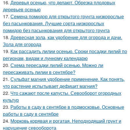
16.
Деревья осенью, что делают. Обрезка плодовых
деревьев осенью
17.
Семена помидор для открытого грунта низкорослые
без пасынкования. Лучшие сорта низкорослых
помидор без пасынкования для открытого грунта
18.
Древесная зола, как удобрение для огорода и дачи.
Зола для огорода
19.
Как рассадить лилии осенью. Сроки посадки лилий по
регионам, видам и лунному календарю
20.
Схема пересадки лилий осенью. Можно ли
пересаживать лилии в сентябре?
21.
Сульфат магния удобрение применение. Как понять,
что растение испытывает дефицит магния?
22.
Что сажают после капусты. Севооборот огородных
культур
23.
Работы в саду в сентябре в подмосковье. Основные
работы в саду в сентябре
24.
Морковь корявая и рогатая. Неподходящий грунт и
нарушение севооборота