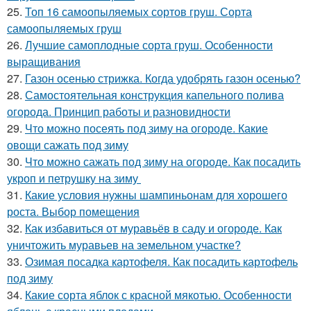
25.
Топ 16 самоопыляемых сортов груш. Сорта
самоопыляемых груш
26.
Лучшие самоплодные сорта груш. Особенности
выращивания
27.
Газон осенью стрижка. Когда удобрять газон осенью?
28.
Самостоятельная конструкция капельного полива
огорода. Принцип работы и разновидности
29.
Что можно посеять под зиму на огороде. Какие
овощи сажать под зиму
30.
Что можно сажать под зиму на огороде. Как посадить
укроп и петрушку на зиму
31.
Какие условия нужны шампиньонам для хорошего
роста. Выбор помещения
32.
Как избавиться от муравьёв в саду и огороде. Как
уничтожить муравьев на земельном участке?
33.
Озимая посадка картофеля. Как посадить картофель
под зиму
34.
Какие сорта яблок с красной мякотью. Особенности