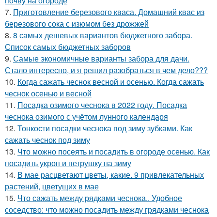
почву на огороде
7.
Приготовление березового кваса. Домашний квас из
березового сока с изюмом без дрожжей
8.
8 самых дешевых вариантов бюджетного забора.
Список самых бюджетных заборов
9.
Самые экономичные варианты забора для дачи.
Стало интересно, и я решил разобраться в чем дело???
10.
Когда сажать чеснок весной и осенью. Когда сажать
чеснок осенью и весной
11.
Посадка озимого чеснока в 2022 году. Посадка
чеснока озимого с учётом лунного календаря
12.
Тонкости посадки чеснока под зиму зубками. Как
сажать чеснок под зиму
13.
Что можно посеять и посадить в огороде осенью. Как
посадить укроп и петрушку на зиму
14.
В мае расцветают цветы, какие. 9 привлекательных
растений, цветущих в мае
15.
Что сажать между рядками чеснока.. Удобное
соседство: что можно посадить между грядками чеснока