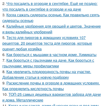
2.
Что посадить в огороде в сентябре. Ещё не поздно:
что посадить в сентябре в огороде и на даче
3.
Когда сажать сидераты осенью. Как правильно сеять
сидераты осенью
4.
Калийные удобрения для овощей и цветов. Значение
и виды калийных удобрений
5.
Тесто для пирогов в домашних условиях 107
рецептов. 20 рецептов теста для пирогов, которые
оценит любая хозяйка
6.
Как бороться с мышами в частном доме. Химикаты
7.
Как бороться с грызунами на даче. Как бороться с
грызунами: меры профилактики
8.
Как увеличить плодородность почвы на участке.
Добавление статьи в новую подборку
9.
Раскисление почвы в огороде в домашних условиях.
Как определить кислотность почвы
10.
ТОП-25 самых дешевых вариантов забора для дачи
и дома. Металлические
11.
Когда и как сажать озимый чеснок осенью под зиму.