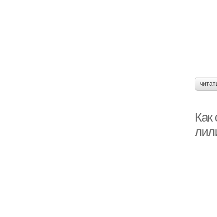
читат
Как 
лил