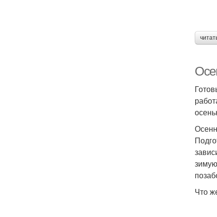
читат
Осен
Готов
работ
осень
Осенн
Подго
завис
зимую
позаб
Что ж