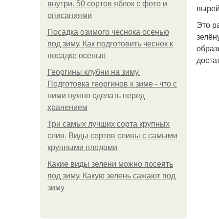
внутри. 50 сортов яблок с фото и
пырей
описаниями
Это р
Посадка озимого чеснока осенью
зелён
под зиму. Как подготовить чеснок к
образ
посадке осенью
доста
Георгины клубни на зиму.
Подготовка георгинов к зиме - что с
ними нужно сделать перед
хранением
Три самых лучших сорта крупных
слив. Виды сортов сливы с самыми
крупными плодами
Какие виды зелени можно посеять
под зиму. Какую зелень сажают под
зиму