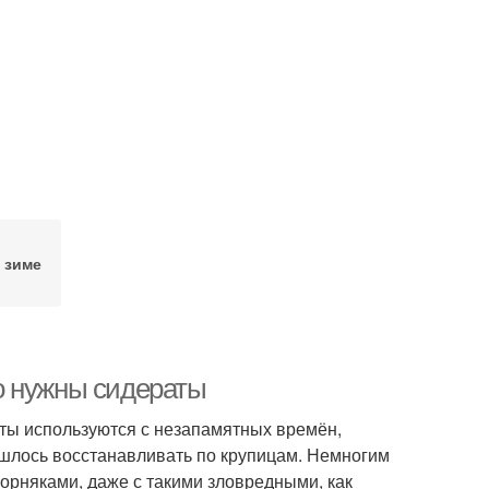
 зиме
о нужны сидераты
ты используются с незапамятных времён,
ришлось восстанавливать по крупицам. Немногим
орняками, даже с такими зловредными, как