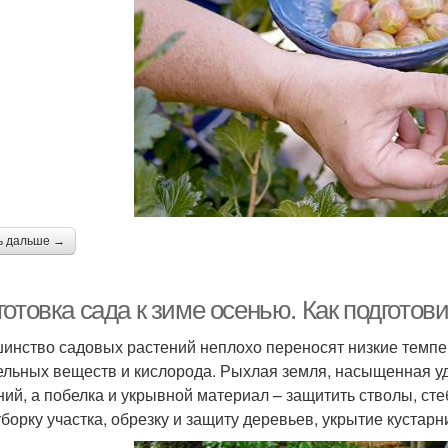
ь дальше →
отовка сада к зиме осенью. Как подготови
инство садовых растений неплохо переносят низкие темпер
ельных веществ и кислорода. Рыхлая земля, насыщенная у
ний, а побелка и укрывной материал – защитить стволы, стеб
уборку участка, обрезку и защиту деревьев, укрытие кустарн