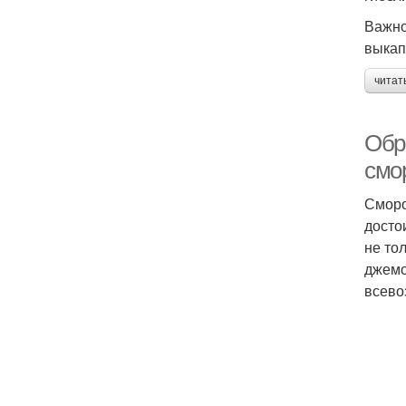
Важно
выкап
читат
Обр
смо
Сморо
досто
не то
джемо
всево