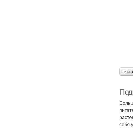
читат
Подг
Больш
питат
расте
себя 