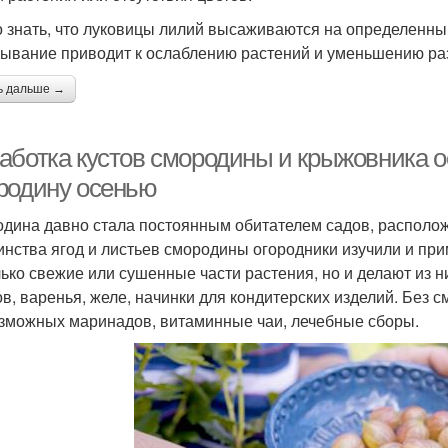
 знать, что луковицы лилий высаживаются на определенный 
ывание приводит к ослаблению растений и уменьшению ра
ь дальше →
аботка кустов смородины и крыжовника 
родину осенью
дина давно стала постоянным обитателем садов, располож
инства ягод и листьев смородины огородники изучили и при
лько свежие или сушенные части растения, но и делают из н
в, варенья, желе, начинки для кондитерских изделий. Без 
зможных маринадов, витаминные чаи, лечебные сборы.