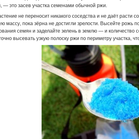
, — это засев участка семенами обычной ржи.
астение не переносит никакого соседства и не даёт расти
ую массу, пока зёрна не достигли зрелости. Высейте рожь п
ования семян и заделайте зелень в землю — и количество 
точно высевать узкую полоску ржи по периметру участка, ч