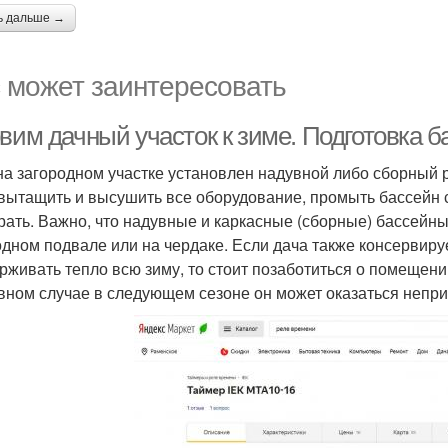
ь дальше →
 может заинтересовать
вим дачный участок к зиме. Подготовка б
на загородном участке установлен надувной либо сборный р
 вытащить и высушить все оборудование, промыть бассейн
рать. Важно, что надувные и каркасные (сборные) бассейн
одном подвале или на чердаке. Если дача также консервируе
рживать тепло всю зиму, то стоит позаботиться о помещени
вном случае в следующем сезоне он может оказаться непр