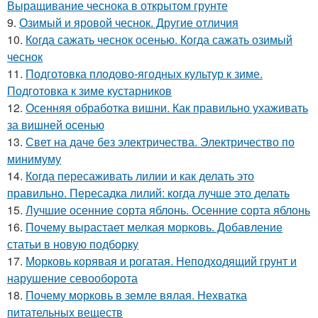
Выращивание чеснока в открытом грунте
9.
Озимый и яровой чеснок. Другие отличия
10.
Когда сажать чеснок осенью. Когда сажать озимый
чеснок
11.
Подготовка плодово-ягодных культур к зиме.
Подготовка к зиме кустарников
12.
Осенняя обработка вишни. Как правильно ухаживать
за вишней осенью
13.
Свет на даче без электричества. Электричество по
минимуму
14.
Когда пересаживать лилии и как делать это
правильно. Пересадка лилий: когда лучше это делать
15.
Лучшие осенние сорта яблонь. Осенние сорта яблонь
16.
Почему вырастает мелкая морковь. Добавление
статьи в новую подборку
17.
Морковь корявая и рогатая. Неподходящий грунт и
нарушение севооборота
18.
Почему морковь в земле вялая. Нехватка
питательных веществ