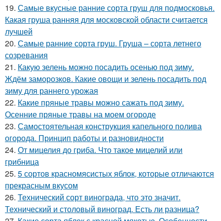
19.
Самые вкусные ранние сорта груш для подмосковья.
Какая груша ранняя для московской области считается
лучшей
20.
Самые ранние сорта груш. Груша – сорта летнего
созревания
21.
Какую зелень можно посадить осенью под зиму.
Ждём заморозков. Какие овощи и зелень посадить под
зиму для раннего урожая
22.
Какие пряные травы можно сажать под зиму.
Осенние пряные травы на моем огороде
23.
Самостоятельная конструкция капельного полива
огорода. Принцип работы и разновидности
24.
От мицелия до гриба. Что такое мицелий или
грибница
25.
5 сортов красномясистых яблок, которые отличаются
прекрасным вкусом
26.
Технический сорт винограда, что это значит.
Технический и столовый виноград. Есть ли разница?
27.
Какие сорта яблок с красной мякотью. Особенности