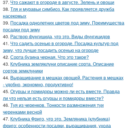
37.
Что сажают в огороде в августе. Зелень и овощи
38.
Тля и муравьи симбиоз. Как проявляется дружба
насекомых
39.
Посадка однолетних цветов под зиму. Преимущества
посадки под зиму
40.
Раствор фунгицида, что это. Виды фунгицидов
41.
Что садить осенью в огороде. Посадка культур под
зиму, что лучше посадить осенью на огороде
42.
Сорта бузина черная. Что это такое?
43.
Клубника земляклуни описание сорта. Описание
сортов земклуники
44.
Выращивание в мешках овощей. Растения в мешках
- удобно, экономно, продуктивно!
45.
Огурцы и помидоры можно ли есть вместе. Правда
ли что нельзя есть огурцы и помидоры вместе?
46.
Туя из черенков. Тонкости размножения туи
черенками весной
47.
Клубника Фриго, что это. Земляника (клубника)
фриго: особенности посадки, выращивания, ухода