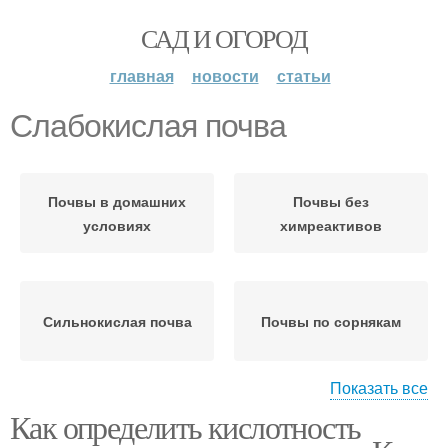
САД И ОГОРОД
главная
новости
статьи
Слабокислая почва
Почвы в домашних
Почвы без
условиях
химреактивов
Сильнокислая почва
Почвы по сорнякам
Показать все
Как определить кислотность
Кислая почва
Щелочная почва