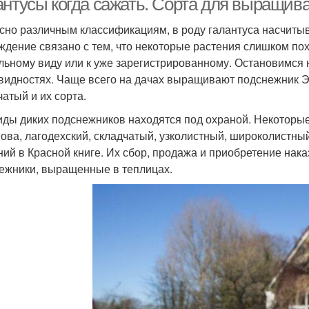
антусы когда сажать. Сорта для выращив
сно различным классификациям, в роду галантуса насчиты
ждение связано с тем, что некоторые растения слишком пох
ельному виду или к уже зарегистрированному. Остановимся
видностях. Чаще всего на дачах выращивают подснежник Э
чатый и их сорта.
иды диких подснежников находятся под охраной. Некоторы
ова, лагодехский, складчатый, узколистный, широколистный
ний в Красной книге. Их сбор, продажа и приобретение н
ежники, выращенные в теплицах.