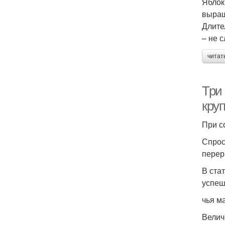
Яблок
выращ
Длите
– не 
читат
Три
кру
При с
Спрос
перер
В ста
успеш
чья м
Велич