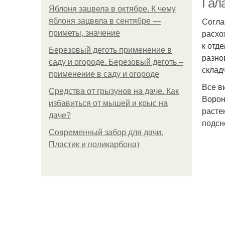
Гал
Яблоня зацвела в октябре. К чему
Согла
яблоня зацвела в сентябре —
расхо
приметы, значение
к отд
Березовый деготь применение в
разно
саду и огороде. Березовый деготь –
склад
применение в саду и огороде
Все в
Средства от грызунов на даче. Как
Ворон
избавиться от мышей и крыс на
расте
даче?
подсн
Современный забор для дачи.
Пластик и поликарбонат