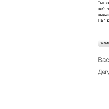
Тыква
небол
выдав
На 1 
читат
Вас
Дег