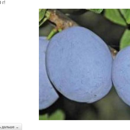
 г!
ь дальше →