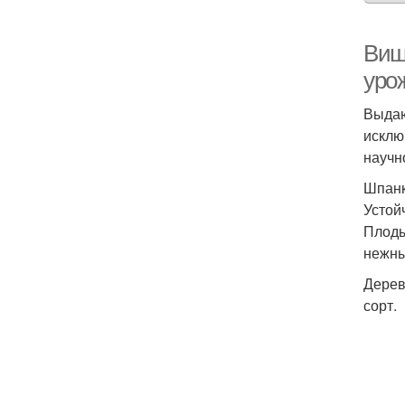
Виш
уро
Выдаю
исклю
научн
Шпанк
Устой
Плоды
нежны
Дерев
сорт.