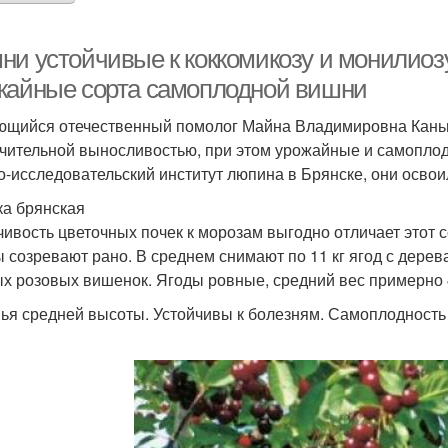
ни устойчивые к коккомикозу и монилиозу
жайные сорта самоплодной вишни
щийся отечественный помолог Майна Владимировна Каньш
чительной выносливостью, при этом урожайные и самопло
о-исследовательский институт люпина в Брянске, они освои
а брянская
чивость цветочных почек к морозам выгодно отличает этот 
 созревают рано. В среднем снимают по 11 кг ягод с дерев
х розовых вишенок. Ягоды ровные, средний вес примерно 4
ья средней высоты. Устойчивы к болезням. Самоплодность 