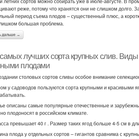
и летних сортов можно собирать уже в июле-августе. В пр
ивают реже, потому что хранятся они не слишком долго. За
льный период съема плодов – существенный плюс, а коротк
слишком большая проблема.
ь дальше →
 самых лучших сорта крупных слив. Виды
пными плодами
оздании столовых сортов сливы особое внимание селекцио
ом у садоводов пользуются сорта крупными и красивыми яг
абатывать.
тье описаны самые популярные отечественные и зарубежны
но плодоносят в российском климате.
асса превышает 40 г . Размер таких ягод больше 4-5 см в дл
ина плода у отдельных сортов – гигантов сравнима с крупн