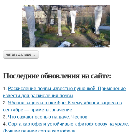
читать дальше →
Последние обновления на сайте:
1.
Раскисление почвы известью пушонкой. Применение
извести для раскисления почвы
2.
Яблоня зацвела в октябре. К чему яблоня зацвела в
сентябре — приметы, значение
3.
Что сажают осенью на даче. Чеснок
4.
Сорта картофеля устойчивые к фитофторозу на урале.
Лучшие ранние сорта картофеля