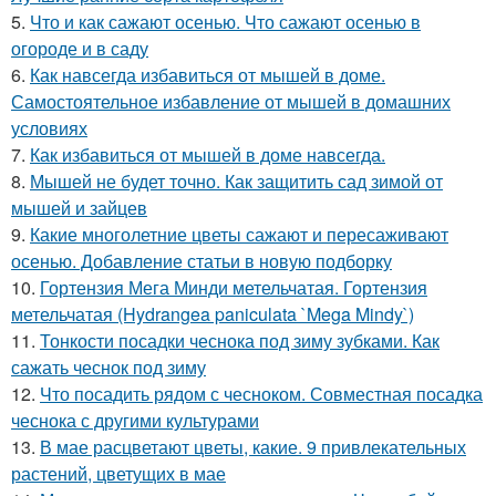
5.
Что и как сажают осенью. Что сажают осенью в
огороде и в саду
6.
Как навсегда избавиться от мышей в доме.
Самостоятельное избавление от мышей в домашних
условиях
7.
Как избавиться от мышей в доме навсегда.
8.
Мышей не будет точно. Как защитить сад зимой от
мышей и зайцев
9.
Какие многолетние цветы сажают и пересаживают
осенью. Добавление статьи в новую подборку
10.
Гортензия Мега Минди метельчатая. Гортензия
метельчатая (Hydrangea paniculata `Mega Mindy`)
11.
Тонкости посадки чеснока под зиму зубками. Как
сажать чеснок под зиму
12.
Что посадить рядом с чесноком. Совместная посадка
чеснока с другими культурами
13.
В мае расцветают цветы, какие. 9 привлекательных
растений, цветущих в мае