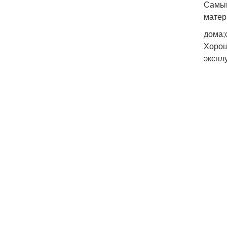
Самый
матер
дома;
Хорош
экспл