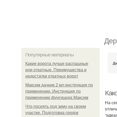
Дер
Популярные материалы
Д
Какие ворота лучше распашные
или откатные. Преимущества и
недостатки откатных ворот
Максим дачник 2 мл инструкция по
применению. Инструкция по
Как
применению фунгицида Максим
На се
Что посеять под зиму на своем
отлич
участке. Подготовка грядок
“идеа