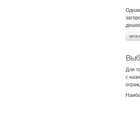
Однак
загор
дешев
читат
Выб
Для т
с наз
ограж
Наибо