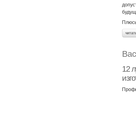
допус
будущ
Плюсы
читат
Вас
12 
изг
Профн