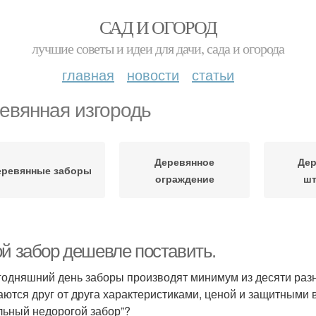
САД И ОГОРОД
лучшие советы и идеи для дачи, сада и огорода
главная
новости
статьи
евянная изгородь
Деревянное
Де
еревянные заборы
ограждение
шт
ой забор дешевле поставить.
годняшний день заборы производят минимум из десяти раз
аются друг от друга характеристиками, ценой и защитными 
льный недорогой забор”?