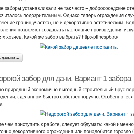
е заборы устанавливали не так часто – добрососедские от
 считалось подозрительным. Однако теперь ограждения слу
ачение границ участка), но и декоративно-эстетическим. В
овления позволяет создавать настоящие произведения искус
х хозяев. Какой же забор выбрать? http://plinespb.ru/
ь дальше →
рогой забор для дачи. Вариант 1 забора 
о природный экономично выгодный строительный брус первы
ждении, сделанном быстро собственноручно. Особенно, если
а.
е чем приступить к работе, следует обдумать: какой именно 
точно декоративного ограждения или понадобится гораздо 