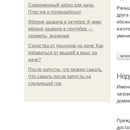
Современный забор для дачи.
Раньш
Пластик и поликарбонат
друга
обозн
Яблоня зацвела в октябре. К чему
изгот
яблоня зацвела в сентябре —
умения
приметы, значение
Средства от грызунов на даче. Как
избавиться от мышей и крыс на
читат
даче?
После капусты, что можно сажать.
Недо
Что сажать после капусты на
следующий год
Именн
загра
домик
Прежд
доста