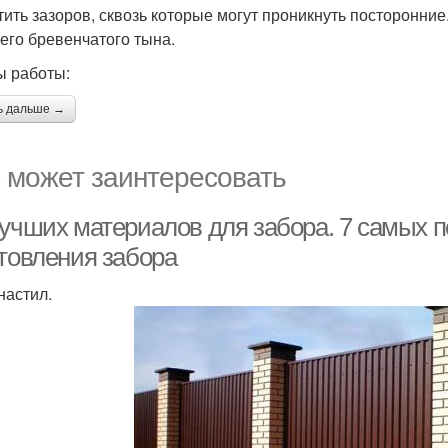
тить зазоров, сквозь которые могут проникнуть посторонни
его бревенчатого тына.
 работы:
ь дальше →
 может заинтересовать
лучших материалов для забора. 7 самых 
отовления забора
астил.