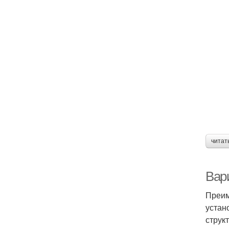
читат
Вар
Преим
устан
струк