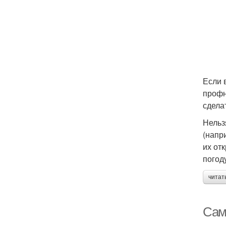
Если 
профн
сдела
Нельз
(напр
их от
погод
читат
Сам