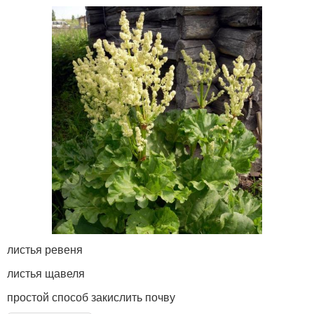
листья ревеня
листья щавеля
простой способ закислить почву