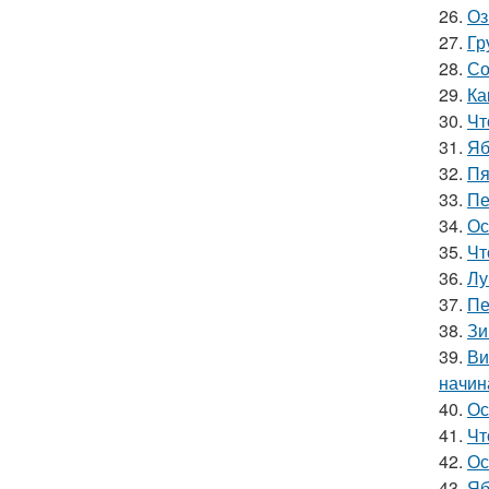
26.
Оз
27.
Гр
28.
Со
29.
Ка
30.
Чт
31.
Яб
32.
Пя
33.
Пе
34.
Ос
35.
Чт
36.
Лу
37.
Пе
38.
Зи
39.
Ви
начин
40.
Ос
41.
Чт
42.
Ос
43.
Яб