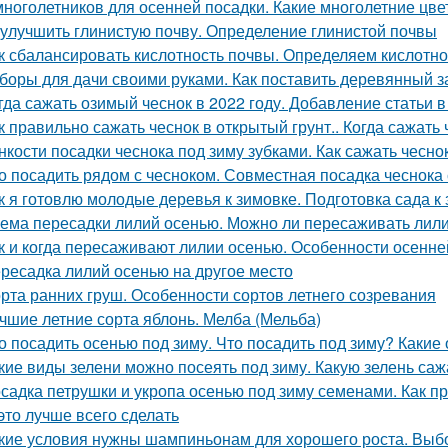
многолетников для осенней посадки. Какие многолетние цв
 улучшить глинистую почву. Определение глинистой почвы
к сбалансировать кислотность почвы. Определяем кислотн
боры для дачи своими руками. Как поставить деревянный з
гда сажать озимый чеснок в 2022 году. Добавление статьи 
к правильно сажать чеснок в открытый грунт.. Когда сажать
нкости посадки чеснока под зиму зубками. Как сажать чесно
о посадить рядом с чесноком. Совместная посадка чеснока 
к я готовлю молодые деревья к зимовке. Подготовка сада 
ема пересадки лилий осенью. Можно ли пересаживать лили
к и когда пересаживают лилии осенью. Особенности осенне
ресадка лилий осенью на другое место
рта ранних груш. Особенности сортов летнего созревания
чшие летние сорта яблонь. Мелба (Мельба)
о посадить осенью под зиму. Что посадить под зиму? Какие
кие виды зелени можно посеять под зиму. Какую зелень саж
садка петрушки и укропа осенью под зиму семенами. Как пр
 это лучше всего сделать
кие условия нужны шампиньонам для хорошего роста. Вы