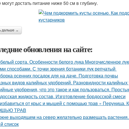
е могут достать питание ниже 50 см в глубину.
ь дальше →
ледние обновления на сайте:
 белый сорта. Особенности белого лука Многочисленное л
ми способами. С точки зрения ботаники лук репчатый
борка осенних посадок для на даче. Подготовка почвы
азных видов калийных удобрений. Разновидности калийных
ийные удобрения, что это такое и как пользоваться. Прост
досская жидкость состав. Изготовление бордосской смеси
 избавиться от крыс и мышей с помощью трав » Перуни
ЩЬЮ ТРАВ
окне выходящем на север желательно размещать растения.
й список