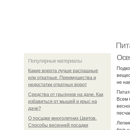
Пит
Осе
Популярные материалы
Подко
Какие ворота лучше распашные
вещес
или откатные. Преимущества и
не на
недостатки откатных ворот
Питат
Средства от грызунов на даче. Как
Всем 
избавиться от мышей и крыс на
весно
даче?
песча
О посадке многолетних Цветов.
Легки
Способы весенней посадки
больш