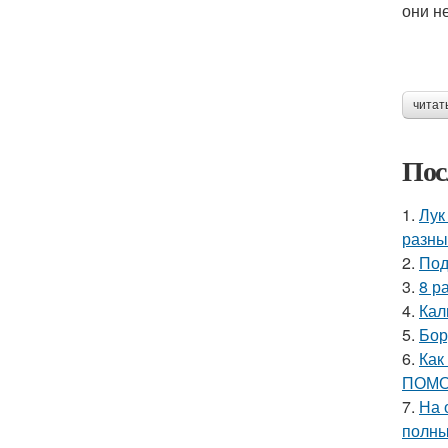
они н
читат
Пос
1.
Лук
разны
2.
Под
3.
8 р
4.
Кал
5.
Бор
6.
Как
ПОМО
7.
На 
полны