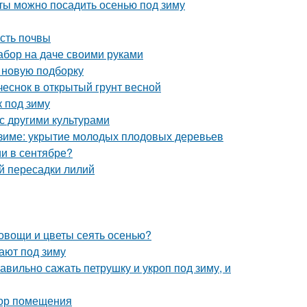
еты можно посадить осенью под зиму
ость почвы
абор на даче своими руками
в новую подборку
 чеснок в открытый грунт весной
к под зиму
с другими культурами
к зиме: укрытие молодых плодовых деревьев
и в сентябре?
й пересадки лилий
 овощи и цветы сеять осенью?
ают под зиму
авильно сажать петрушку и укроп под зиму, и
бор помещения