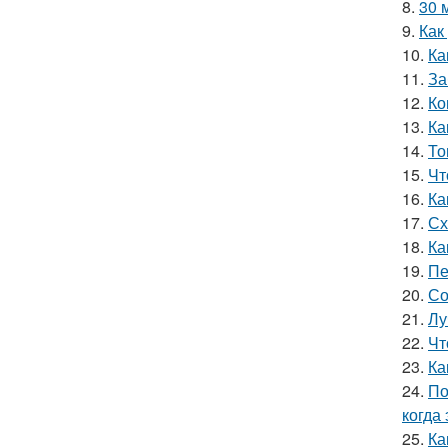
8.
30 
9.
Как
10.
Ка
11.
За
12.
Ко
13.
Ка
14.
То
15.
Чт
16.
Ка
17.
Сх
18.
Ка
19.
Пе
20.
Со
21.
Лу
22.
Чт
23.
Ка
24.
По
когда
25.
Ка