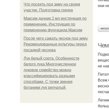
Что посеять под зиму на своем
они н
участке. Подготовка грядок
Максим дачник 2 мл инструкция по
применению. Инструкция по
читат
применению фунгицида Максим
После чего сажать чеснок под зиму.
Чем
Рекомендованные культуры перед
посадкой чеснока
Подко
Лук белый сорта. Особенности
вещес
белого лука Многочисленное
не на
луковое семейство можно
Питат
классифицировать разными
Всем 
способами. С точки зрения
весно
ботаники лук репчатый
песча
Легки
больш