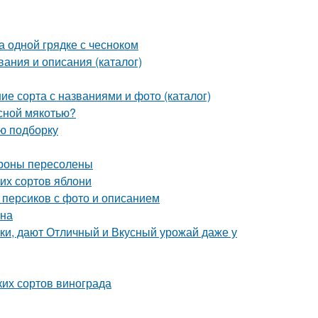
а одной грядке с чесноком
вания и описания (каталог)
ие сорта с названиями и фото (каталог)
асной мякотью?
ую подборку
ароны пересолены
их сортов яблони
 персиков с фото и описанием
она
ки, дают Отличный и Вкусный урожай даже у
ких сортов винограда