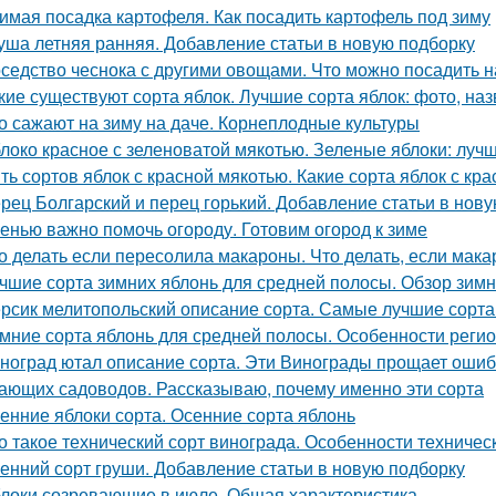
имая посадка картофеля. Как посадить картофель под зиму
уша летняя ранняя. Добавление статьи в новую подборку
седство чеснока с другими овощами. Что можно посадить н
кие существуют сорта яблок. Лучшие сорта яблок: фото, наз
о сажают на зиму на даче. Корнеплодные культуры
локо красное с зеленоватой мякотью. Зеленые яблоки: лучш
ть сортов яблок с красной мякотью. Какие сорта яблок с кр
рец Болгарский и перец горький. Добавление статьи в нов
енью важно помочь огороду. Готовим огород к зиме
о делать если пересолила макароны. Что делать, если мак
чшие сорта зимних яблонь для средней полосы. Обзор зимн
рсик мелитопольский описание сорта. Самые лучшие сорта
мние сорта яблонь для средней полосы. Особенности реги
ноград ютал описание сорта. Эти Винограды прощает ошиб
ающих садоводов. Рассказываю, почему именно эти сорта
енние яблоки сорта. Осенние сорта яблонь
о такое технический сорт винограда. Особенности техничес
енний сорт груши. Добавление статьи в новую подборку
локи созревающие в июле. Общая характеристика