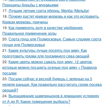
Принципы борьбы с муравьями
17.
Лучшие летние сорта яблонь. Мелба (Мельба)
18.
Почему растет кривая морковь и как это исправить.
Кривая морковь: причины
19.
Как применять золу в качестве удобрения.
Правильное применение золы
20.
Сорта груш для Подмосковья. Самые сладкие сорта
груши для Подмосковья
21.
Какие культуры лучше посеять под зиму. Как
подготовить грядки для подзимнего сева овощей
22.
Какие цветы можно сажать под зиму. 12 цветов,
которые можно посадить осенью под зиму + Правила
посадки
23.
Посади сейчас и весной будешь с зеленью на 3
недели раньше. Как правильно рассчитать сроки посева
овощей?
24.
Выращивание шампиньонов в домашних условиях
от А до Я. Какое помещение выбрать?