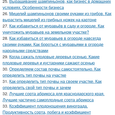
25.
Выращивание шампиньонов, как бизнес в домашних
условиях. Особенности бизнеса
26.
Мицелий шампиньонов своими руками из грибов. Как
вырастить мицелий из грибных ножек на картоне
27.
Как избавиться от муравьёв в саду и огороде. Как
уничтожить муравьев на земельном участке?
28.
Как избавиться от муравьев в огороде навсегда
своими руками. Как бороться с муравьями в огороде
народными средствами
29.
Когда сажать плодовые деревья осенью. Какие
плодовые деревья и кустарники сажают осенью
30.
Определяем состав почвы самостоятельно. Как
определить тип почвы на участке
31.
Как определить тип почвы на своем участке. Как
определить свой тип почвы и зачем
32.
Лучшие сорта абрикоса для краснодарского края.
Лучшие частично самоплодные сорта абрикоса
33.
Коэффициент плодоношения винограда.
Продуктивность сорта, побега и коэффициент