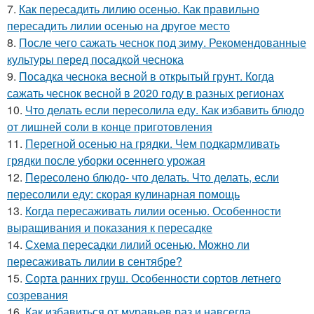
7.
Как пересадить лилию осенью. Как правильно
пересадить лилии осенью на другое место
8.
После чего сажать чеснок под зиму. Рекомендованные
культуры перед посадкой чеснока
9.
Посадка чеснока весной в открытый грунт. Когда
сажать чеснок весной в 2020 году в разных регионах
10.
Что делать если пересолила еду. Как избавить блюдо
от лишней соли в конце приготовления
11.
Перегной осенью на грядки. Чем подкармливать
грядки после уборки осеннего урожая
12.
Пересолено блюдо- что делать. Что делать, если
пересолили еду: скорая кулинарная помощь
13.
Когда пересаживать лилии осенью. Особенности
выращивания и показания к пересадке
14.
Схема пересадки лилий осенью. Можно ли
пересаживать лилии в сентябре?
15.
Сорта ранних груш. Особенности сортов летнего
созревания
16.
Как избавиться от муравьев раз и навсегда.