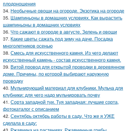
плодоношения
34.
Необычные овощи на огороде. Экзотика на огороде
35.
Шампиньоны в домашних условиях. Как вырастить
шампиньоны в домашних условиях
36.
Что сажают в огороде в августе. Зелень и овощи
37.
Какие цветы сажать под зиму на даче. Посадка
многолетников осенью
38.
Смесь для искусственного камня. Из чего делают
искусственный камень - состав искусственного камня.
39.
Витой провод для открытой проводки в деревянном
доме. Причины, по которой выбирают наружную
проводку
40.
Мульчирующий материал для клубники. Мульча для
клубники: для чего надо мульчировать почву
41.
Сорта западной туи. Туя западная: лучшие сорта,
фотокаталог с описанием
42.
Сентябрь октябрь работы в саду. Что же я УЖЕ
сделала в саду:
43.
Ржавчина на растениях. Ржавчинные грибы