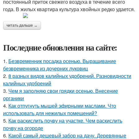
постоянный приток свежего воздуха в течение всего
года. В жилых квартира культура хвойных редко удается.
читать дальше →
Последние обновления на сайте:
1.
Безвременник посадка осенью. Выращивание
безвременника из дочерних луковиц
2.
8 разных видов калийных удобрений. Разновидности
калийных удобрений
3.
Чем я заполняю свои грядки осенью. Внесение
органики
4.
Как отпугнуть мышей эфирными маслами. Что
использовать для нежилых помещений?
5.
Как раскислить почву на участке. Чем раскислить
почву на огороде
6.
Какой самый дешевый забор на дачу. Деревянные