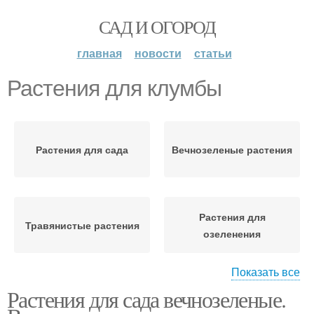
САД И ОГОРОД
главная
новости
статьи
Растения для клумбы
Растения для сада
Вечнозеленые растения
Растения для
Травянистые растения
озеленения
Показать все
Растения для сада вечнозеленые.
Растения в
Изгородь из
ландшафтном дизайне
вечнозеленых растений