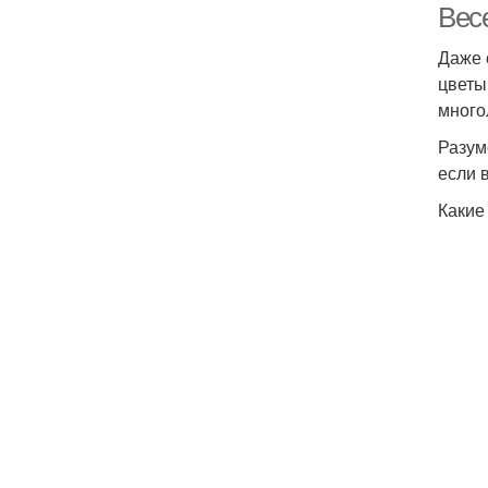
Весе
Даже 
цветы
много
Разум
если 
Какие