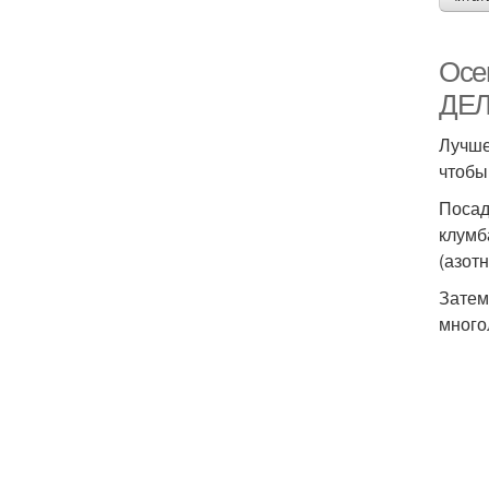
Осе
ДЕ
Лучше
чтобы
Посад
клумб
(азот
Затем
много