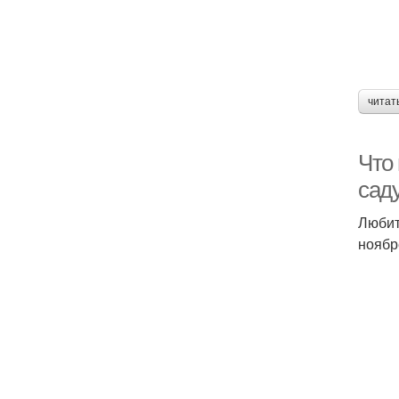
читат
Что 
сад
Любит
ноябр