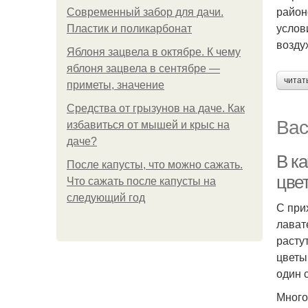
район
Современный забор для дачи.
услов
Пластик и поликарбонат
возду
Яблоня зацвела в октябре. К чему
яблоня зацвела в сентябре —
читат
приметы, значение
Средства от грызунов на даче. Как
Вас
избавиться от мышей и крыс на
даче?
В ка
После капусты, что можно сажать.
цве
Что сажать после капусты на
следующий год
С при
лават
расту
цветы
один 
Много