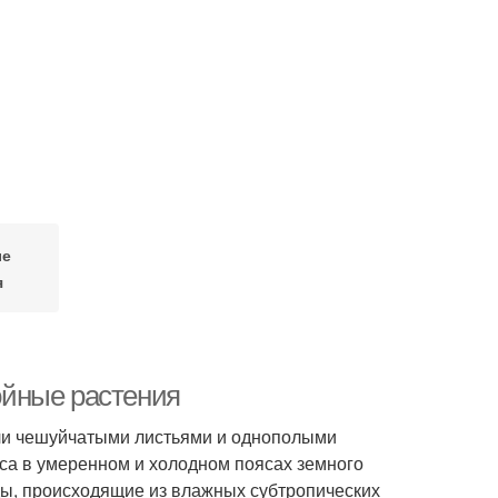
ые
я
ойные растения
или чешуйчатыми листьями и однополыми
са в умеренном и холодном поясах земного
ды, происходящие из влажных субтропических