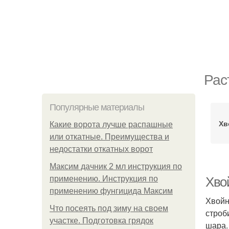
Рас
Популярные материалы
Хв
Какие ворота лучше распашные
или откатные. Преимущества и
недостатки откатных ворот
Максим дачник 2 мл инструкция по
применению. Инструкция по
Хво
применению фунгицида Максим
Хвойн
Что посеять под зиму на своем
строб
участке. Подготовка грядок
шара.