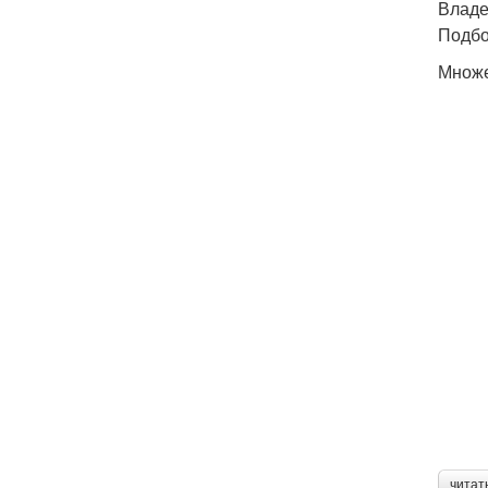
Владе
Подбо
Множе
читат