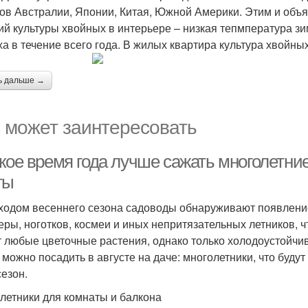
ов Австралии, Японии, Китая, Южной Америки. Этим и объ
ий культуры хвойных в интерьере – низкая тепмпература зим
ха в течение всего года. В жилых квартира культура хвойных
ь дальше →
 может заинтересовать
кое время года лучше сажать многолетние
ты
ходом весеннего сезона садоводы обнаруживают появление
еры, ноготков, космеи и иных непритязательных летников,
т любые цветочные растения, однако только холодоустойч
 можно посадить в августе на даче: многолетники, что буду
сезон.
летники для комнаты и балкона