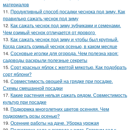
материалов
11.
Продуктивный способ посадки чеснока под зиму. Как
правильно сажать чеснок под зиму
12.
Как сажать чеснок под зиму зубчиками и семенами.
Чем озимый чеснок отличается от ярового
13.
Как сажать чеснок под зиму и чтобы был крупный.
Когда сажать озимый чеснок осенью, в каком месяце
14.
Сосновые иголки для огорода. Чем полезна хвоя:
садоводы раскрыли полезные секреты
15.
Сорт красных яблок с желтой мякотью. Как подобрать
сорт яблони?
16.
Совместимость овощей на грядке при посадке.
Схемы смешанной посадки
17.
Какие растения нельзя сажать рядом. Совместимость
культур при посадке
18.
Подкормка многолетних цветов осенняя. Чем
подкормить розы осенью?
19.
Осенние работы на даче. Уборка урожая
20.
Подготовка сада и огорода к зиме. Готовим сад к