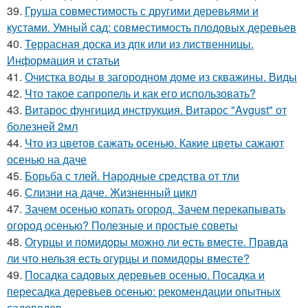
39.
Груша совместимость с другими деревьями и
кустами. Умный сад: совместимость плодовых деревьев
40.
Террасная доска из дпк или из лиственницы.
Информация и статьи
41.
Очистка воды в загородном доме из скважины. Виды
42.
Что такое сапропель и как его использовать?
43.
Витарос фунгицид инструкция. Витарос "Avgust" от
болезней 2мл
44.
Что из цветов сажать осенью. Какие цветы сажают
осенью на даче
45.
Борьба с тлей. Народные средства от тли
46.
Слизни на даче. Жизненный цикл
47.
Зачем осенью копать огород. Зачем перекапывать
огород осенью? Полезные и простые советы
48.
Огурцы и помидоры можно ли есть вместе. Правда
ли что нельзя есть огурцы и помидоры вместе?
49.
Посадка садовых деревьев осенью. Посадка и
пересадка деревьев осенью: рекомендации опытных
садоводов