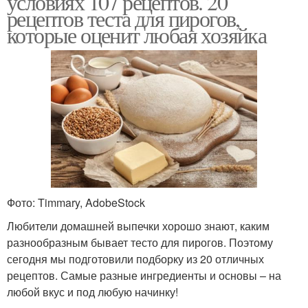
условиях 107 рецептов. 20
рецептов теста для пирогов,
которые оценит любая хозяйка
Тесто на яблочном
Тесто с манкой
пюре
Тест для булочек
Тесто на молоке
Фото: Timmary, AdobeStock
Воздушное тесто
Пышное тесто
Любители домашней выпечки хорошо знают, каким
разнообразным бывает тесто для пирогов. Поэтому
сегодня мы подготовили подборку из 20 отличных
рецептов. Самые разные ингредиенты и основы – на
Сдобное тесто
любой вкус и под любую начинку!